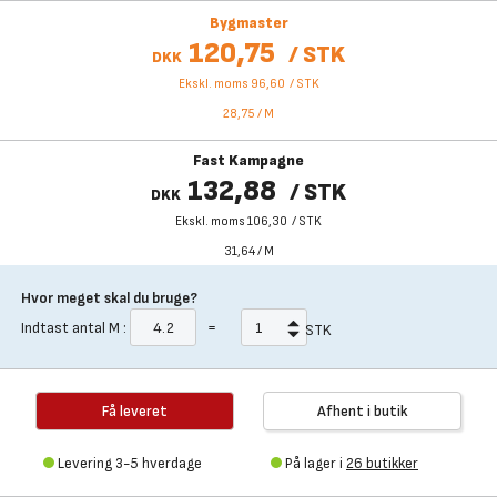
Bygmaster
120,75
/
STK
DKK
Ekskl. moms 96,60
/
STK
28,75
/
M
Fast Kampagne
132,88
/
STK
DKK
Ekskl. moms 106,30
/
STK
31,64
/
M
Hvor meget skal du bruge?
Indtast antal
M
:
=
STK
Få leveret
Afhent i butik
Levering 3-5 hverdage
På lager i
26 butikker