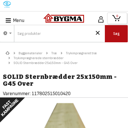
M
0
Menu
Søg
Byggematerialer
Træ
Trykimprægneret træ
Trykimprægnerede sternbrædder
SOLID Sternbrædder 25x150mm - G45 Over
SOLID Sternbrædder 25x150mm -
G45 Over
Varenummer:
117802515010420