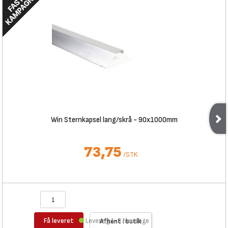
Win Sternkapsel lang/skrå - 90x1000mm
73,75
/
STK
Få leveret
Levering 1-3 hverdage
Afhent i butik