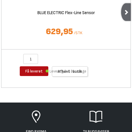
BLUE ELECTRIC Flex-Line Sensor
629,95
/
STK
Få leveret
Levering 2-3 hverdage
Afhent i butik
FIND BYGMA
TILBUDSAVISER