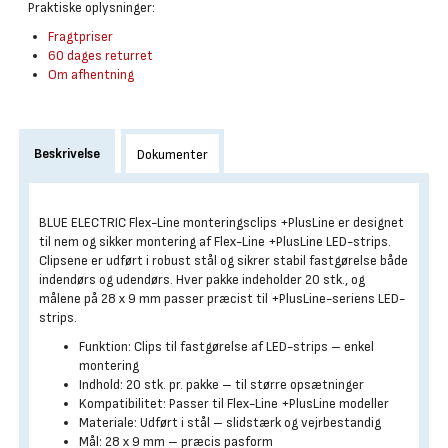
Praktiske oplysninger:
Fragtpriser
60 dages returret
Om afhentning
Beskrivelse
Dokumenter
BLUE ELECTRIC Flex-Line monteringsclips +PlusLine er designet
til nem og sikker montering af Flex-Line +PlusLine LED-strips.
Clipsene er udført i robust stål og sikrer stabil fastgørelse både
indendørs og udendørs. Hver pakke indeholder 20 stk., og
målene på 28 x 9 mm passer præcist til +PlusLine-seriens LED-
strips.
Funktion: Clips til fastgørelse af LED-strips – enkel
montering
Indhold: 20 stk. pr. pakke – til større opsætninger
Kompatibilitet: Passer til Flex-Line +PlusLine modeller
Materiale: Udført i stål – slidstærk og vejrbestandig
Mål: 28 x 9 mm – præcis pasform