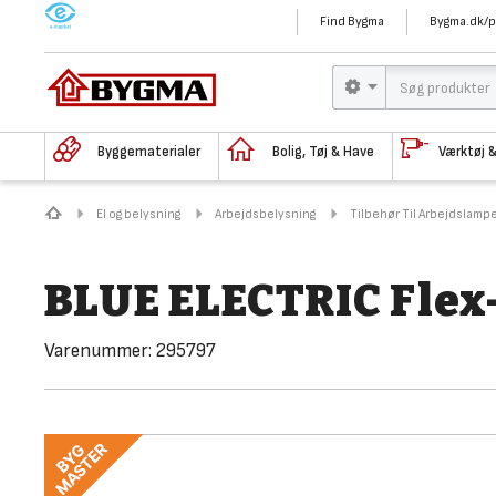
M
Find Bygma
Bygma.dk/p
Byggematerialer
Bolig, Tøj & Have
Værktøj 
El og belysning
Arbejdsbelysning
Tilbehør Til Arbejdslamp
BLUE ELECTRIC Flex
Varenummer:
295797