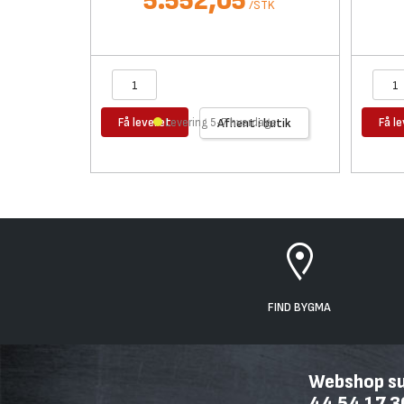
5.552,05
/
STK
Få leveret
Få l
Levering 5-7 hverdage
Afhent i butik
FIND BYGMA
Webshop sup
44 54 17 3