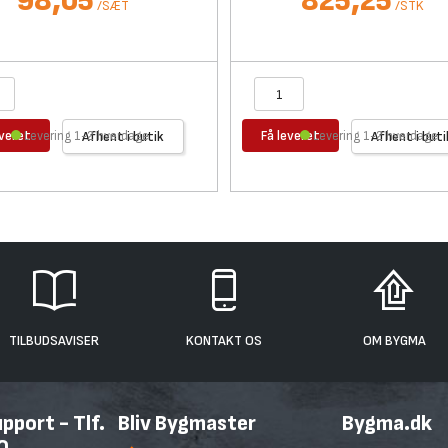
98,05
825,25
/
SÆT
/
STK
everet
Få leveret
Levering 1-2 hverdage
Afhent i butik
Levering 1-2 hverdage
Afhent i buti
TILBUDSAVISER
KONTAKT OS
OM BYGMA
port - Tlf.
Bliv Bygmaster
Bygma.dk
0