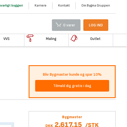
varligt byggeri
Karriere
Kontakt
Om Bygma Gruppen
0 varer
LOG IND
VVS
Maling
Outlet
Bliv Bygmaster kunde og spar 10%
Tilmeld dig gratis i dag
Bygmaster
2.617,15
/
STK
DKK