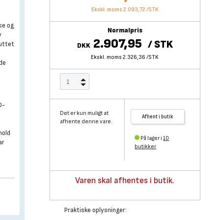
Ekskl. moms 2.093,72
/
STK
se og
Normalpris
v
2.907,95
/
STK
uttet
DKK
Ekskl. moms 2.326,36
/
STK
nde
D-
Det er kun muligt at
Afhent i butik
afhente denne vare.
hold
På lager i
10
ar
butikker
Varen skal afhentes i butik.
Praktiske oplysninger: