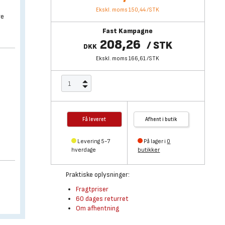
Ekskl. moms 150,44
/
STK
re
Fast Kampagne
.
208,26
/
STK
DKK
Ekskl. moms 166,61
/
STK
Få leveret
Afhent i butik
Levering 5-7
På lager i
0
hverdage
butikker
Praktiske oplysninger:
Fragtpriser
60 dages returret
Om afhentning