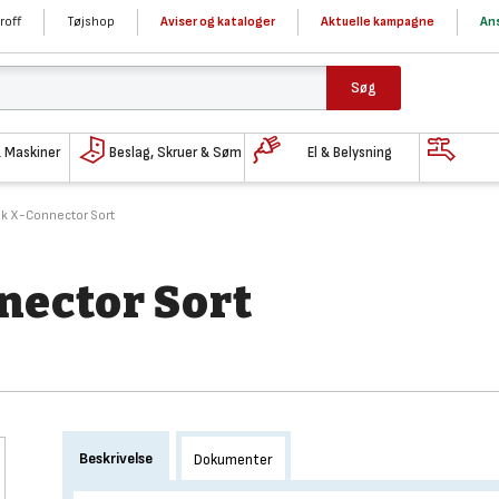
roff
Tøjshop
Aviser og kataloger
Aktuelle kampagne
Ans
Søg
& Maskiner
Beslag, Skruer & Søm
El & Belysning
nk X-Connector Sort
nector Sort
Beskrivelse
Dokumenter