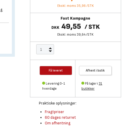
Ekskl. moms 35,96
/
STK
g.
Fast Kampagne
49,55
/
STK
DKK
Ekskl. moms 39,64
/
STK
Få leveret
Afhent i butik
Levering 0-1
På lager i
31
hverdage
butikker
Praktiske oplysninger:
Fragtpriser
60 dages returret
Om afhentning