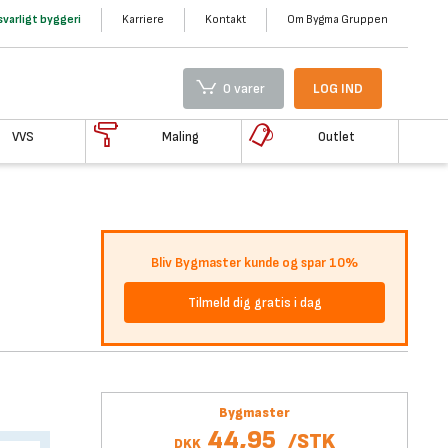
varligt byggeri
Karriere
Kontakt
Om Bygma Gruppen
0 varer
LOG IND
VVS
Maling
Outlet
Bliv Bygmaster kunde og spar 10%
Tilmeld dig gratis i dag
Bygmaster
44,95
/
STK
DKK