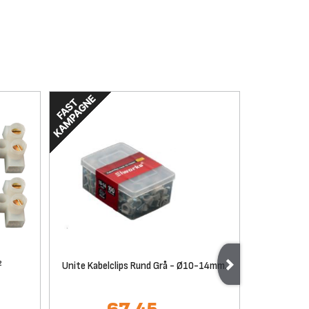
²
Unite Kabelclips Rund Grå - Ø10-14mm.
Reka Insta