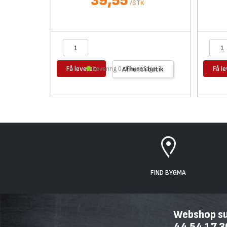
39,55
/
STK
Få leveret
Få l
Levering 0-1 hverdage
Afhent i butik
FIND BYGMA
Webshop sup
44 54 17 3