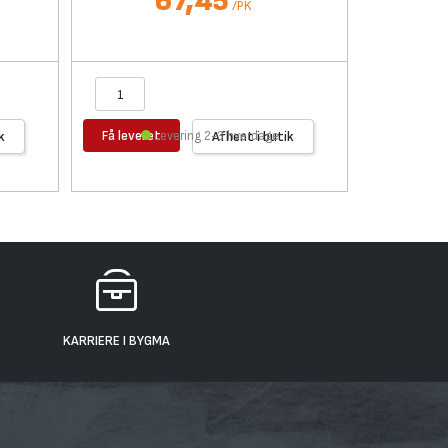
67,45
/
PK
Få leveret
Få levere
k
Levering 2-3 hverdage
Afhent i butik
KARRIERE I BYGMA