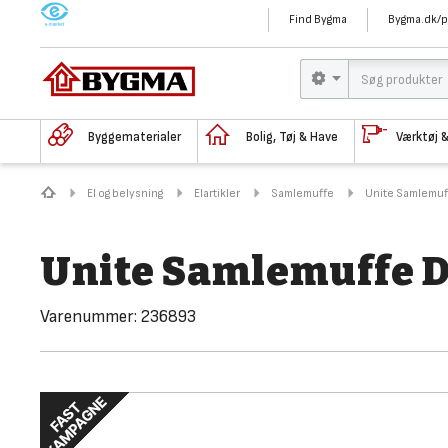
M
Find Bygma
Bygma.dk/p
Byggematerialer
Bolig, Tøj & Have
Værktøj 
El og belysning
Elartikler
Samlemuffe
Unite Samlemuff
Unite Samlemuffe Do
Varenummer:
236893