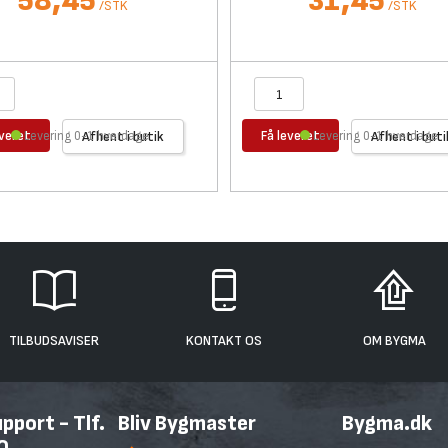
58,45
31,45
/
STK
/
STK
everet
Få leveret
Levering 0-1 hverdage
Afhent i butik
Levering 0-1 hverdage
Afhent i buti
TILBUDSAVISER
KONTAKT OS
OM BYGMA
port - Tlf.
Bliv Bygmaster
Bygma.dk
0