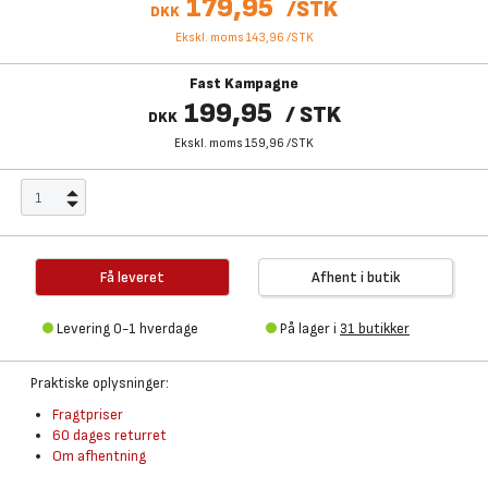
179,95
/
STK
DKK
Ekskl. moms 143,96
/
STK
Fast Kampagne
199,95
/
STK
DKK
Ekskl. moms 159,96
/
STK
Få leveret
Afhent i butik
Levering 0-1 hverdage
På lager i
31 butikker
Praktiske oplysninger:
Fragtpriser
60 dages returret
Om afhentning