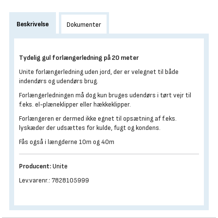
Beskrivelse
Dokumenter
Tydelig gul forlængerledning på 20 meter
Unite forlængerledning uden jord, der er velegnet til både
indendørs og udendørs brug.
Forlængerledningen må dog kun bruges udendørs i tørt vejr til
f.eks. el-plæneklipper eller hækkeklipper.
Forlængeren er dermed ikke egnet til opsætning af f.eks.
lyskæder der udsættes for kulde, fugt og kondens.
Fås også i længderne 10m og 40m
Producent:
Unite
Lev.varenr.: 7828105999