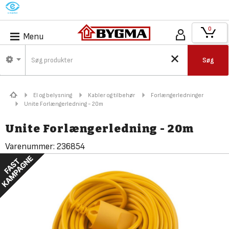
M
0
Menu
Søg
El og belysning
Kabler og tilbehør
Forlængerledninger
Unite Forlængerledning - 20m
Unite Forlængerledning - 20m
Varenummer:
236854