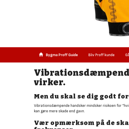
Bygma Proff Guide
Bliv Proff kunde
Gå
Vibrationsdæmpend
virker.
Men du skal se dig godt for
Vibrationsdæmpende handsker mindsker risikoen for ”hvid
kan gøre mere skade end gavn.
Vær opmærksom på de ska