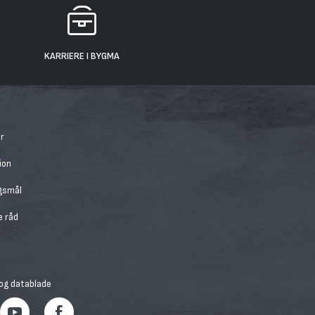
KARRIERE I BYGMA
r
ion
rgsmål
e råd
 og datablade