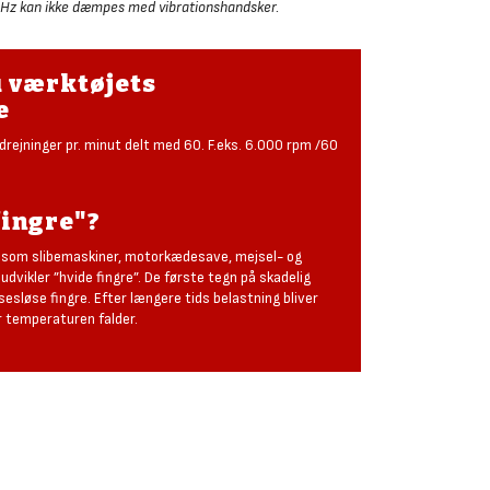
0Hz kan ikke dæmpes med vibrationshandsker.
u værktøjets
e
rejninger pr. minut delt med 60. F.eks. 6.000 rpm /60
fingre"?
 som slibemaskiner, motorkædesave, mejsel- og
 udvikler ”hvide fingre”. De første tegn på skadelig
lsesløse fingre. Efter længere tids belastning bliver
år temperaturen falder.