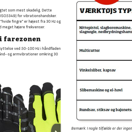
agtet som mest skadelig. Dette
 ISO5349) for vibrationshandsker.
”hvide fingre” er højest fra 30 Hz og
d meget højere frekvenser.
i farezonen
kyttelse ved 50-100 Hz i håndfladen
ånd- og armvibrationer omkring 30
Bemærk: I nogle tilfælde er der ing