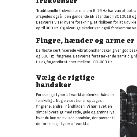
frekvenser
Traditionelle frekvenser mellem 8-16 Hz har været betr
afspejles også i den gældende EN standard (ISO10819 og
Desværre viser nyere forskning, at risikoen for at udvikle 
op til 300 Hz. Og alvorlige skader kan også forekomme ve
Fingre, hænder og arme er 
De fleste certificerede vibrationshandsker giver god bes
og 500 Hz i fingrene. Desværre forstærker de samtidig h
Hz og fingervibrationer mellem 100-300 Hz.
Vælg de rigtige
handsker
Forskellige typer af værktøj påvirker hånden
forskelligt. Nogle vibrationer optages i
fingrene, andre i håndfladen. Vi har lavet en
simpel oversigt med røde, gule og grønne lys,
hvor du kan se hvilken handske, der passer til
de forskellige typer af værktøj.