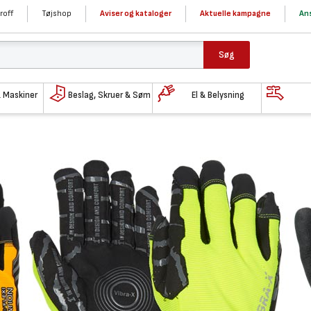
roff
Tøjshop
Aviser og kataloger
Aktuelle kampagne
Ans
Søg
& Maskiner
Beslag, Skruer & Søm
El & Belysning