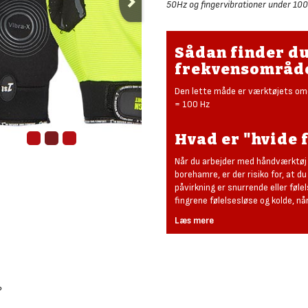
50Hz og fingervibrationer under 10
Sådan finder d
frekvensområd
Den lette måde er værktøjets omd
= 100 Hz
Hvad er "hvide 
Når du arbejder med håndværktøj
borehamre, er der risiko for, at du
påvirkning er snurrende eller føle
fingrene følelsesløse og kolde, n
Læs mere
?