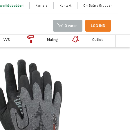
varligt byggeri
Karriere
Kontakt
Om Bygma Gruppen
0 varer
LOG IND
VVS
Maling
Outlet