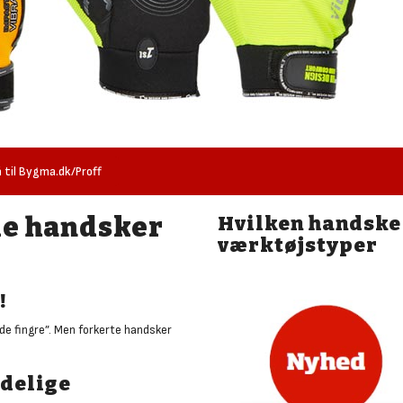
 til Bygma.dk/Proff
e handsker
Hvilken handske 
værktøjstyper
!
e fingre”. Men forkerte handsker
delige