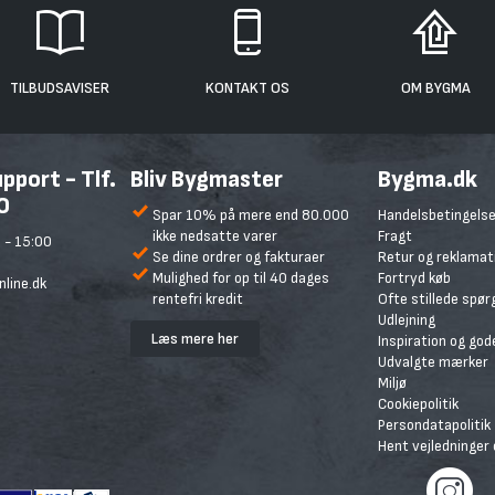
TILBUDSAVISER
KONTAKT OS
OM BYGMA
port - Tlf.
Bliv Bygmaster
Bygma.dk
0
Spar 10% på mere end 80.000
Handelsbetingelse
ikke nedsatte varer
Fragt
 - 15:00
Se dine ordrer og fakturaer
Retur og reklamat
Mulighed for op til 40 dages
Fortryd køb
line.dk
rentefri kredit
Ofte stillede spø
Udlejning
Læs mere her
Inspiration og god
Udvalgte mærker
Miljø
Cookiepolitik
Persondatapolitik
Hent vejledninger