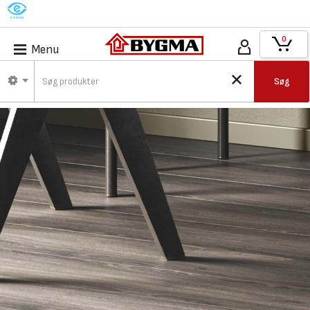
M
0
Menu
Søg