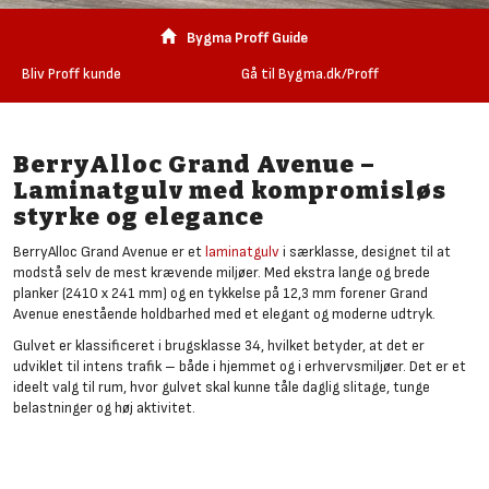
Bygma Proff Guide
Bliv Proff kunde
Gå til Bygma.dk/Proff
BerryAlloc Grand Avenue –
Laminatgulv med kompromisløs
styrke og elegance
BerryAlloc Grand Avenue er et
laminatgulv
i særklasse, designet til at
modstå selv de mest krævende miljøer. Med ekstra lange og brede
planker (2410 x 241 mm) og en tykkelse på 12,3 mm forener Grand
Avenue enestående holdbarhed med et elegant og moderne udtryk.
Gulvet er klassificeret i brugsklasse 34, hvilket betyder, at det er
udviklet til intens trafik – både i hjemmet og i erhvervsmiljøer. Det er et
ideelt valg til rum, hvor gulvet skal kunne tåle daglig slitage, tunge
belastninger og høj aktivitet.