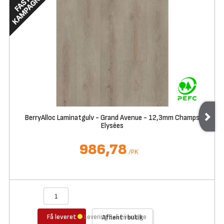
BerryAlloc Laminatgulv - Grand Avenue - 12,3mm Champs
Elysées
986,78
/
PK
Få leveret
Levering 3-5 hverdage
Afhent i butik