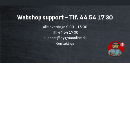
Webshop support - Tlf. 44 54 17 30
Alle hverdage 9:00 - 15:00
Tlf. 44 54 17 30
support@bygmaonline.dk
Kontakt os
1
Bliv Bygmaster
Spar 10% på mere end 80.000 ikke nedsatte varer
Se dine ordrer og fakturaer
Mulighed for op til 40 dages rentefri kredit
Læs mere her
Bygma.dk