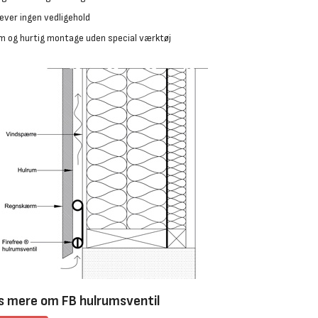
æver ingen vedligehold
m og hurtig montage uden special værktøj
 mere om FB hulrumsventil