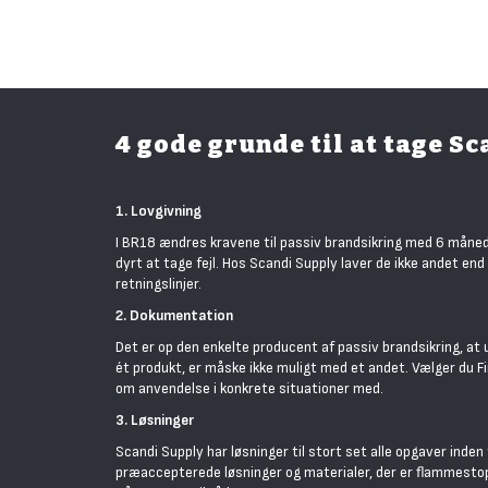
4 gode grunde til at tage 
1. Lovgivning
I BR18 ændres kravene til passiv brandsikring med 6 månede
dyrt at tage fejl. Hos Scandi Supply laver de ikke andet end
retningslinjer.
2. Dokumentation
Det er op den enkelte producent af passiv brandsikring, a
ét produkt, er måske ikke muligt med et andet. Vælger du Fi
om anvendelse i konkrete situationer med.
3. Løsninger
Scandi Supply har løsninger til stort set alle opgaver inde
præaccepterede løsninger og materialer, der er flammestopp