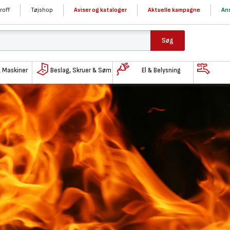
roff
Tøjshop
Aviser og kataloger
Aktuelle kampagne
Ans
Søg
& Maskiner
Beslag, Skruer & Søm
El & Belysning