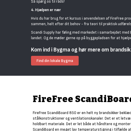
Så spørg os til råds!
4. Hjælpen er nær
Hvis du har brug for et kursus i anvendelsen af FireFree pro
sammen, helt efter dit behov - fra teori til praktisk udførel
Scandi Supply har føling med markedet i samarbejdet med B
landet. Og de møder gerne op på byggepladsen for at hjælpe
Kom ind i Bygma og hør mere om brandsik
Find din lokale Bygma
FireFree ScandiBoar
FireFree ScandiBoard 850 er en helt ny brandsikker beklæd
stålkonstruktioner og ventilationskanaler. Det er et letv
holdbart materiale. Det er let både at håndtere og montere 
ScandiBoard en meget lav temperaturstigning i tilfælde af