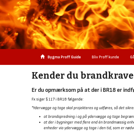
Bygma Proff Guide
Bliv Proff kunde
Gå
Kender du brandkrave
Er du opmærksom på at der i BR18 er indfø
Fx siger § 117 i BR18 følgende:
"Ydervægge og tage skal projekteres og udføres, så det sikre
at brandspredning i og på ydervægge og tage begræn
at der i bygninger med flere end én brandmæssig enh
enheder via ydervægge og tage i den tid, som er nødv