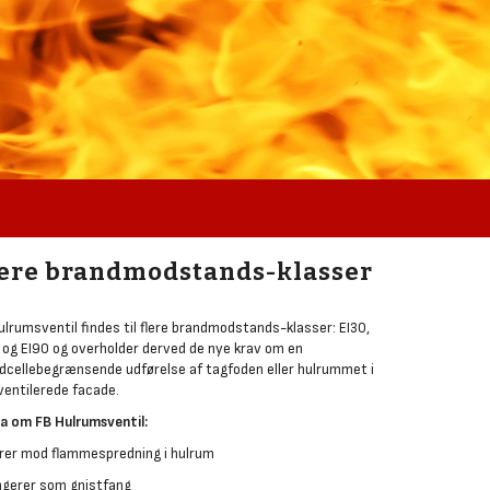
ere brandmodstands-klasser
ulrumsventil findes til flere brandmodstands-klasser: EI30,
 og EI90 og overholder derved de nye krav om en
dcellebegrænsende udførelse af tagfoden eller hulrummet i
ventilerede facade.
a om FB Hulrumsventil:
krer mod flammespredning i hulrum
ngerer som gnistfang