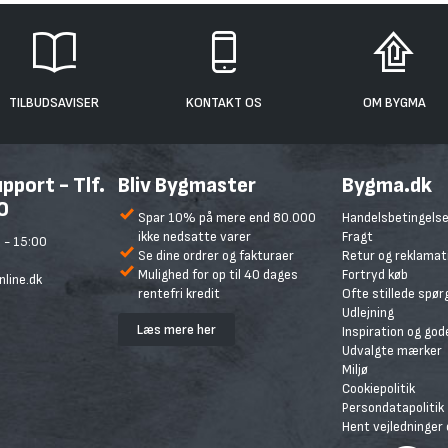
TILBUDSAVISER
KONTAKT OS
OM BYGMA
port - Tlf.
Bliv Bygmaster
Bygma.dk
0
Spar 10% på mere end 80.000
Handelsbetingelse
ikke nedsatte varer
Fragt
 - 15:00
Se dine ordrer og fakturaer
Retur og reklamat
Mulighed for op til 40 dages
Fortryd køb
line.dk
rentefri kredit
Ofte stillede spø
Udlejning
Læs mere her
Inspiration og god
Udvalgte mærker
Miljø
Cookiepolitik
Persondatapolitik
Hent vejledninger