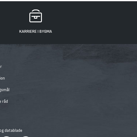
KARRIERE I BYGMA
r
ion
rgsmål
e råd
 og datablade