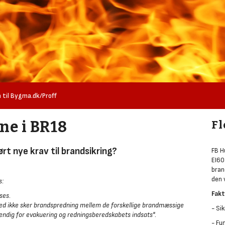
 til Bygma.dk/Proff
ne i BR18
Fl
rt nye krav til brandsikring?
FB H
EI60
bran
den 
s:
Fakt
ses.
ed ikke sker brandspredning mellem de forskellige brandmæssige
- Si
endig for evakuering og redningsberedskabets indsats".
- Fu