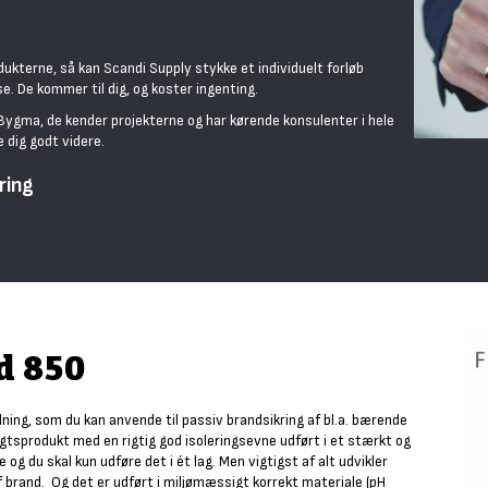
dukterne, så kan Scandi Supply stykke et individuelt forløb
se. De kommer til dig, og koster ingenting.
ygma, de kender projekterne og har kørende konsulenter i hele
 dig godt videre.
ring
d 850
ning, som du kan anvende til passiv brandsikring af bl.a. bærende
ægtsprodukt med en rigtig god isoleringsevne udført i et stærkt og
og du skal kun udføre det i ét lag. Men vigtigst af alt udvikler
 brand. Og det er udført i miljømæssigt korrekt materiale (pH