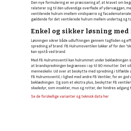
Den nye formulering er en præcisering af, at kravet om b
relaterer sig til den udvendige overflade af ydervæggen, men
ventilerede hulrum imellem vindspærre og facademateriale 
gældende for det ventilerede hulrum mellem undertag og tag
Enkel og sikker løsning med 
Løsningen sikrer både udluftningen gennem tagfoden og eff
spredning af brand. FB Hulrumsventilen lukker af for den ”s
kan opstå ved brand.
Med FB Hulrumsventil kan hulrummet under beklædningen s
at brandspredningen begrænses i op til 90 minutter. Det si
menneskeliv. Ud over at beskytte med spredning i tilfælde 
FB Hulrumsventil, i lighed med andre FB Ventiler, for en god
beklædningen. Og som et ekstra plus, beskytter FB ventile
skadedyr, som insekter, mus og rotter, der hindres adgang t
Se de forskellige varianter og teknisk data her