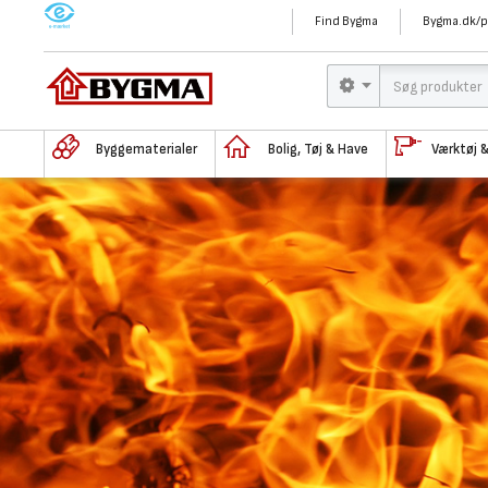
M
Find Bygma
Bygma.dk/p
Byggematerialer
Bolig, Tøj & Have
Værktøj 