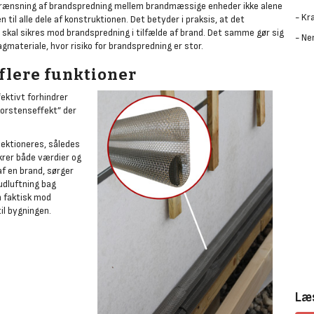
egrænsning af brandspredning mellem brandmæssige enheder ikke alene
- Kr
 til alle dele af konstruktionen. Det betyder i praksis, at det
skal sikres mod brandspredning i tilfælde af brand. Det samme gør sig
- Ne
materiale, hvor risiko for brandspredning er stor.
flere funktioner
ektivt forhindrer
korstenseffekt” der
ektioneres, således
krer både værdier og
af en brand, sørger
 udluftning bag
n faktisk mod
il bygningen.
Læs