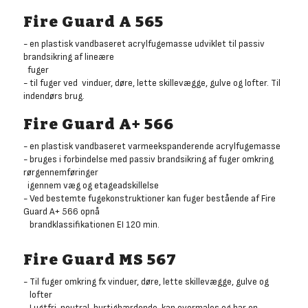
Fire Guard A 565
- en plastisk vandbaseret acrylfugemasse udviklet til passiv
brandsikring af lineære
fuger
- til fuger ved vinduer, døre, lette skillevægge, gulve og lofter. Til
indendørs brug.
Fire Guard A+ 566
- en plastisk vandbaseret varmeekspanderende acrylfugemasse
- bruges i forbindelse med passiv brandsikring af fuger omkring
rørgennemføringer
igennem væg og etageadskillelse
- Ved bestemte fugekonstruktioner kan fuger bestående af Fire
Guard A+ 566 opnå
brandklassifikationen EI 120 min.
Fire Guard MS 567
- Til fuger omkring fx vinduer, døre, lette skillevægge, gulve og
lofter
- Lugtfri, neutral, hurtighærdende, kan overmales og har en