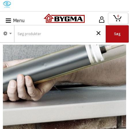
M
0
Menu
Søg