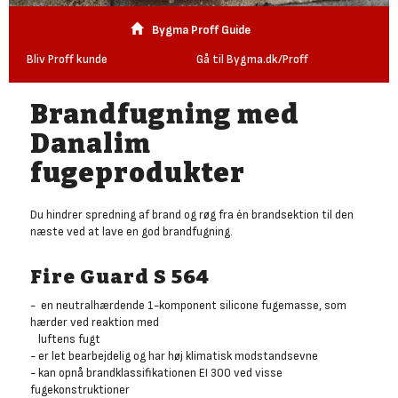
Bygma Proff Guide
Bliv Proff kunde
Gå til Bygma.dk/Proff
Brandfugning med
Danalim
fugeprodukter
Du hindrer spredning af brand og røg fra én brandsektion til den
næste ved at lave en god brandfugning.
Fire Guard S 564
- en neutralhærdende 1-komponent silicone fugemasse, som
hærder ved reaktion med
luftens fugt
- er let bearbejdelig og har høj klimatisk modstandsevne
- kan opnå brandklassifikationen EI 300 ved visse
fugekonstruktioner