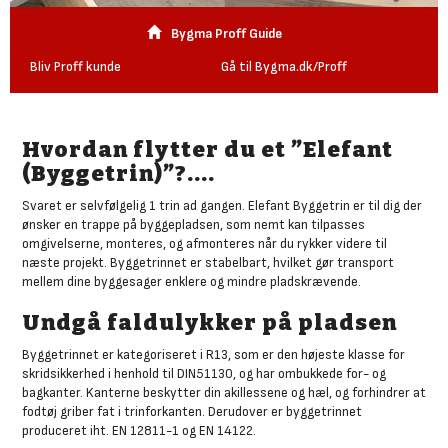
Bygma Proff Guide
Bliv Proff kunde
Gå til Bygma.dk/Proff
Hvordan flytter du et ”Elefant
(Byggetrin)”?....
Svaret er selvfølgelig 1 trin ad gangen. Elefant Byggetrin er til dig der
ønsker en trappe på byggepladsen, som nemt kan tilpasses
omgivelserne, monteres, og afmonteres når du rykker videre til
næste projekt. Byggetrinnet er stabelbart, hvilket gør transport
mellem dine byggesager enklere og mindre pladskrævende.
Undgå faldulykker på pladsen
Byggetrinnet er kategoriseret i R13, som er den højeste klasse for
skridsikkerhed i henhold til DIN51130, og har ombukkede for- og
bagkanter. Kanterne beskytter din akillessene og hæl, og forhindrer at
fodtøj griber fat i trinforkanten. Derudover er byggetrinnet
produceret iht. EN 12811-1 og EN 14122.