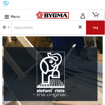
M
0
Menu
Søg