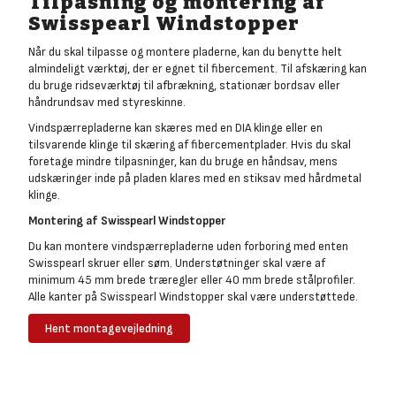
Tilpasning og montering af
Swisspearl Windstopper
Når du skal tilpasse og montere pladerne, kan du benytte helt
almindeligt værktøj, der er egnet til fibercement. Til afskæring kan
du bruge ridseværktøj til afbrækning, stationær bordsav eller
håndrundsav med styreskinne.
Vindspærrepladerne kan skæres med en DIA klinge eller en
tilsvarende klinge til skæring af fibercementplader. Hvis du skal
foretage mindre tilpasninger, kan du bruge en håndsav, mens
udskæringer inde på pladen klares med en stiksav med hårdmetal
klinge.
Montering af Swisspearl Windstopper
Du kan montere vindspærrepladerne uden forboring med enten
Swisspearl skruer eller søm. Understøtninger skal være af
minimum 45 mm brede træregler eller 40 mm brede stålprofiler.
Alle kanter på Swisspearl Windstopper skal være understøttede.
Hent montagevejledning