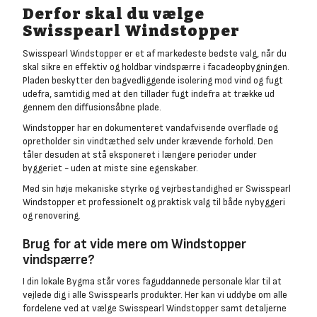
Derfor skal du vælge
Swisspearl Windstopper
Swisspearl Windstopper er et af markedeste bedste valg, når du
skal sikre en effektiv og holdbar vindspærre i facadeopbygningen.
Pladen beskytter den bagvedliggende isolering mod vind og fugt
udefra, samtidig med at den tillader fugt indefra at trække ud
gennem den diffusionsåbne plade.
Windstopper har en dokumenteret vandafvisende overflade og
opretholder sin vindtæthed selv under krævende forhold. Den
tåler desuden at stå eksponeret i længere perioder under
byggeriet - uden at miste sine egenskaber.
Med sin høje mekaniske styrke og vejrbestandighed er Swisspearl
Windstopper et professionelt og praktisk valg til både nybyggeri
og renovering.
Brug for at vide mere om Windstopper
vindspærre?
I din lokale Bygma står vores faguddannede personale klar til at
vejlede dig i alle Swisspearls produkter. Her kan vi uddybe om alle
fordelene ved at vælge Swisspearl Windstopper samt detaljerne