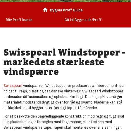
Bygma Proff Guide
Bliv Proff kunde
Gå til Bygma.dk/Proff
Swisspearl Windstopper -
markedets stærkeste
vindspærre
Swisspearl
vindspærren Windstopper er produceret af fibercement, der
holder til regn, blæst og det danske vintervejr. Swisspearl Windstopper
er desuden diffusionsåben og ophober ikke fugt. Den høje pH-værdi gør
materialet modstandsdygtigt over for råd og svamp. Pladerne kan stå
uafdækket indtil byggeriet er færdigt (op til 12 måneder).
For at beskytte den bagvedliggende konstruktion mod regn og fugt skal
alle pladesamlinger forsegles med fugemasse, eller tætnes med
Swisspearl vindspærre tape. Tapen skal monteres over alle samlinger,