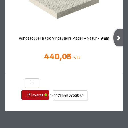
Windstopper Basic Vindspærre Plader - Natur - 9mm
440,05
/
STK
Få leveret
Levering 1-3 hverdage
Afhent i butik