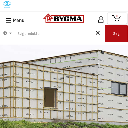
M
0
Menu
Søg