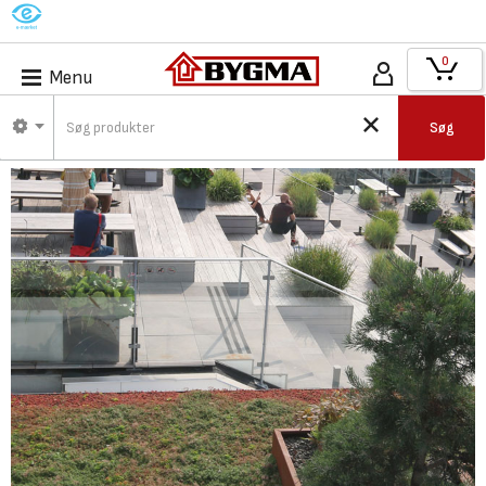
M
0
Menu
Søg