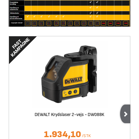
DEWALT Krydslaser 2-vejs - DW088K
1.934,10
/
STK