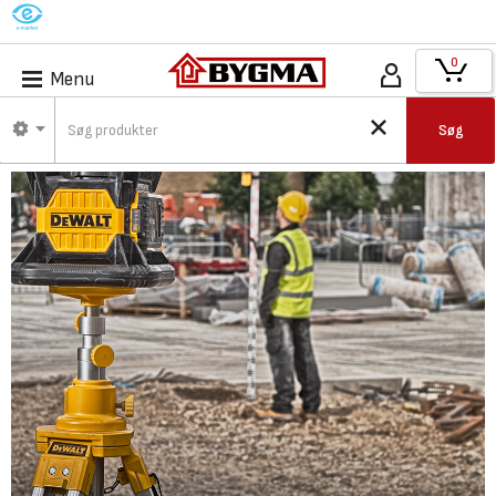
M
0
Menu
Søg