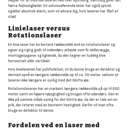
slipper for at indstille laseren ved hver opstilling. Samtidig giver det
færre fejlmuligheder. En selvnivellerende laser har også optisk
og/eller akustisk alarm, som vil advare dig, hvis laseren har fået et
stød.
Linielaser versus
Rotationslaser
En linie laser har en kortere rækkevidde end en rotationslaser og
egner sig rigtig godt til indendørs arbejde som fx skillevægge,
montageopgaver og lignende, da den tegner en tydelig linie
horizontalt eller vertikalt.
Hvis linielaseren har pulsfunktion, vil du kunne bruge en detektor og
dermed opnå en længere rækkevidde op til ca. 50 meter, selvom at
laseren ikke længere er synlig med det blotte øje.
Rotationslaseren har en markant længere rækkevidde på op til 600
meter samt en højere nøjagtighed og bruges ofte udendørs. Den er
ikke på samme måde synlig for det blotte øje, da der er tale om en
prik, der roterer med en bestemt hastighed. Derfor vil man ofte
bruge en detektor til denne.
Fordelen ved en laser med