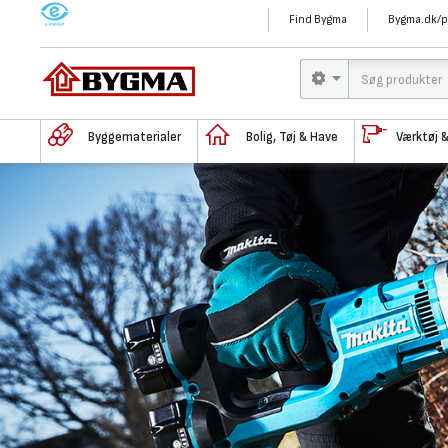
M
Find Bygma
Bygma.dk/p
Byggematerialer
Bolig, Tøj & Have
Værktøj 