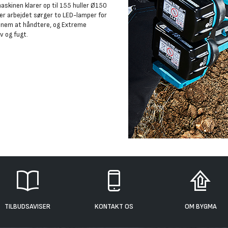
maskinen klarer op til 155 huller Ø150
der arbejdet sørger to LED-lamper for
n nem at håndtere, og Extreme
v og fugt.
TILBUDSAVISER
KONTAKT OS
OM BYGMA