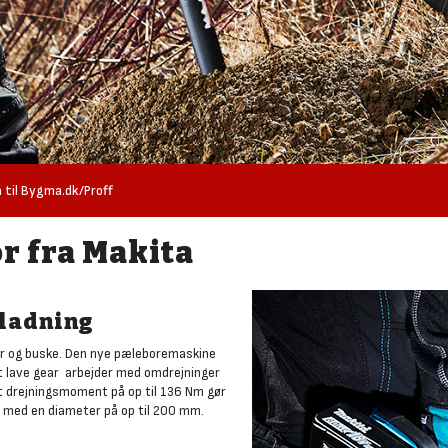
 til Bygma.dk/Proff
r fra Makita
pladning
æer og buske. Den nye pæleboremaskine
et lave gear arbejder med omdrejninger
et drejningsmoment på op til 136 Nm gør
er med en diameter på op til 200 mm.