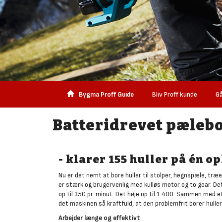
Bygma Proff Guide
Bliv Proff kunde
Gå
Batteridrevet pælebo
- klarer 155 huller på én o
Nu er det nemt at bore huller til stolper, hegnspæle, tr
er stærk og brugervenlig med kulløs motor og to gear. D
op til 350 pr. minut. Det høje op til 1.400. Sammen med 
det maskinen så kraftfuld, at den problemfrit borer hull
Arbejder længe og effektivt