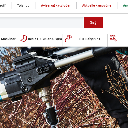
roff
Tøjshop
Aviser og kataloger
Aktuelle kampagne
Ans
Søg
& Maskiner
Beslag, Skruer & Søm
El & Belysning