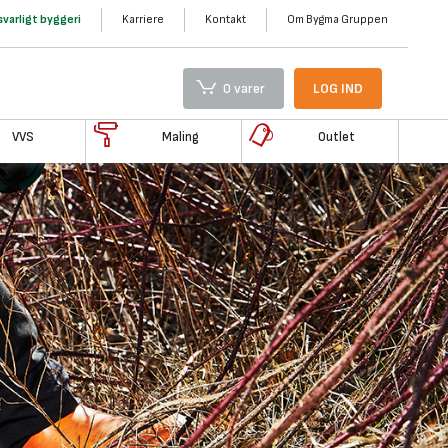
varligt byggeri
Karriere
Kontakt
Om Bygma Gruppen
0 varer
LOG IND
VVS
Maling
Outlet