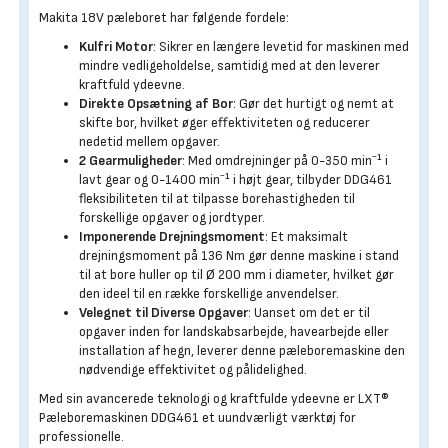
Makita 18V pæleboret har følgende fordele:
Kulfri Motor
: Sikrer en længere levetid for maskinen med
mindre vedligeholdelse, samtidig med at den leverer
kraftfuld ydeevne.
Direkte Opsætning af Bor
: Gør det hurtigt og nemt at
skifte bor, hvilket øger effektiviteten og reducerer
nedetid mellem opgaver.
2 Gearmuligheder
: Med omdrejninger på 0-350 min⁻¹ i
lavt gear og 0-1400 min⁻¹ i højt gear, tilbyder DDG461
fleksibiliteten til at tilpasse borehastigheden til
forskellige opgaver og jordtyper.
Imponerende Drejningsmoment
: Et maksimalt
drejningsmoment på 136 Nm gør denne maskine i stand
til at bore huller op til Ø 200 mm i diameter, hvilket gør
den ideel til en række forskellige anvendelser.
Velegnet til Diverse Opgaver
: Uanset om det er til
opgaver inden for landskabsarbejde, havearbejde eller
installation af hegn, leverer denne pæleboremaskine den
nødvendige effektivitet og pålidelighed.
Med sin avancerede teknologi og kraftfulde ydeevne er LXT®
Pæleboremaskinen DDG461 et uundværligt værktøj for
professionelle.