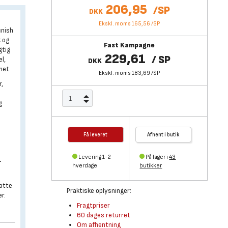
206,95
/
SP
DKK
Ekskl. moms 165,56
/
SP
inish
k og
Fast Kampagne
gtig
229,61
/
SP
l,
DKK
met.
Ekskl. moms 183,69
/
SP
r,
g
Få leveret
Afhent i butik
Levering 1-2
På lager i
43
–
hverdage
butikker
satte
Praktiske oplysninger:
r.
Fragtpriser
60 dages returret
Om afhentning