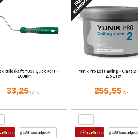
ex Rulleskaft 7807 Quick Kort -
Yunik Pro Loftmaling - Glans 2 
100mm
2,5 Liter
33,25
255,55
/
STK
/
SP
everet
Få leveret
Levering 1-2 hverdage
Afhent i butik
Levering 1-2 hverdage
Afhent i buti