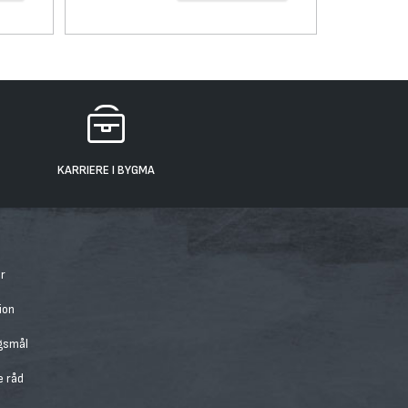
KARRIERE I BYGMA
r
ion
rgsmål
e råd