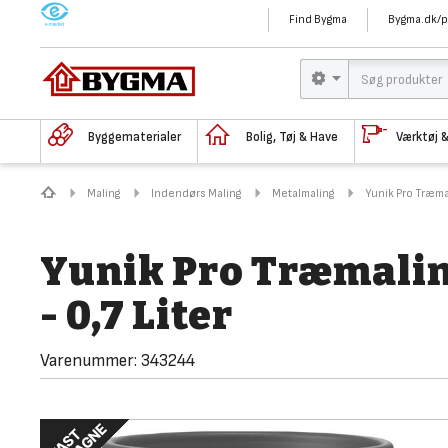
M
Find Bygma
Bygma.dk/p
Byggematerialer
Bolig, Tøj & Have
Værktøj 
Maling
Indendørs Maling
Metalmaling
Yunik Pro Træmal
Yunik Pro Træmalin
- 0,7 Liter
Varenummer:
343244