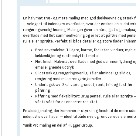
En halvmat træ- og metalmaling med god dækkeevne og stærk f
– velegnet til indendørs overflader, hvor der ønskes en slidstær
rengøringsvenlig løsning. Malingen giver en hård, glat og emaljea
overflade med flot sammenflydning og er let at påføre med pense
rulle eller sprøjte. Perfekt til både detaljer og store flader i hjem
Bred anvendelse: Til døre, karme, fodlister, vinduer, møble
køkkenlåger og rustbeskyttet metal
Flot finish: Halvmat overflade med god sammenflydning o
emaljelignende udtryk
Slidstærk og rengøringsvenlig: Tåler almindeligt slid og
rengøring med milde rengøringsmidler
Underlagskrav: Skal være grundet, rent, tørt og fast før
påføring
Påføring med fleksibilitet: Brug pensel, rulle eller sprøjte 
vådt i vådt for et ensartet resultat
En alsidig maling, der kombinerer styrke og finish til de mere ud
indendørs overflader – ideel til både nye og renoverede elemente
Yunik Pro maling en del af Flügger Group.