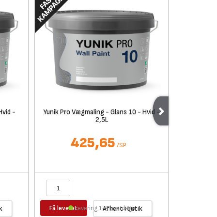
Hvid -
Yunik Pro Vægmaling - Glans 10 - Hvid -
Yunik Pro V
2,5L
425,65
/
SP
Få leveret
Få levere
k
Levering 1-2 hverdage
Afhent i butik