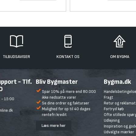
TILBUDSAVISER
KONTAKT OS
OM BYGMA
port - Tlf.
Bliv Bygmaster
Bygma.dk
0
Spar 10% på mere end 80.000
Handelsbetingelse
ikke nedsatte varer
Fragt
 - 15:00
Se dine ordrer og fakturaer
Retur og reklamat
Mulighed for op til 40 dages
Fortryd køb
line.dk
rentefri kredit
Ofte stillede spø
Udlejning
Læs mere her
Inspiration og god
Udvalgte mærker