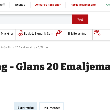
roff
Tøjshop
Aviser og kataloger
Aktuelle kampagne
Ans
Søg
& Maskiner
Beslag, Skruer & Søm
El & Belysning
ing - Glans 20 Emaljemaling - 0,7 Liter
g - Glans 20 Emaljema
Beskrivelse
Dokumenter