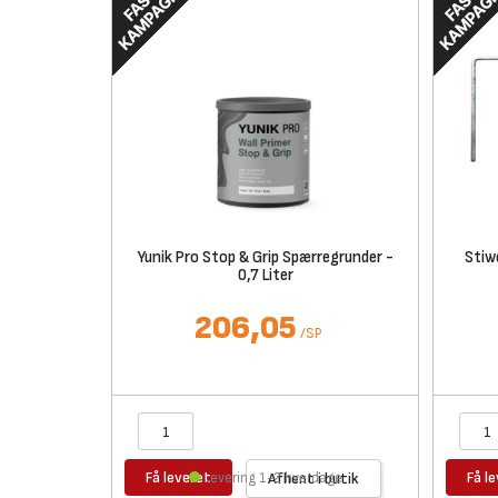
Yunik Pro Stop & Grip Spærregrunder -
Stiw
0,7 Liter
206,05
/
SP
Få leveret
Få l
Levering 1-2 hverdage
Afhent i butik