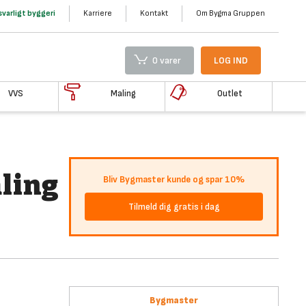
varligt byggeri
Karriere
Kontakt
Om Bygma Gruppen
0 varer
LOG IND
VVS
Maling
Outlet
ling
Bliv Bygmaster kunde og spar 10%
Tilmeld dig gratis i dag
Bygmaster