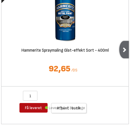
Hammerite Spraymaling Glat-effekt Sort - 400ml
92,65
/
DS
Få leveret
Levering 1-2 hverdage
Afhent i butik