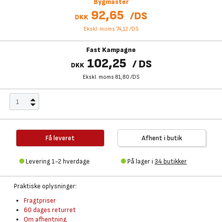
Bygmaster
92,65
/
DS
DKK
Ekskl. moms 74,12
/
DS
Fast Kampagne
102,25
/
DS
DKK
Ekskl. moms 81,80
/
DS
Få leveret
Afhent i butik
Levering 1-2 hverdage
På lager i
34 butikker
Praktiske oplysninger:
Fragtpriser
60 dages returret
Om afhentning