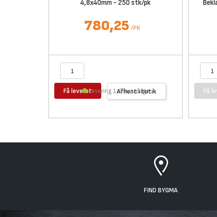
4,8x40mm - 250 stk/pk
Bekl
780,25
/
PK
Få leveret
Få l
Levering 1-2 hverdage
Afhent i butik
FIND BYGMA