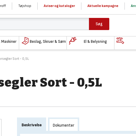
roff
Tøjshop
Aviser og kataloger
Aktuelle kampagne
Ans
Søg
& Maskiner
Beslag, Skruer & Søm
El & Belysning
rsegler Sort - 0,5L
egler Sort - 0,5L
Beskrivelse
Dokumenter