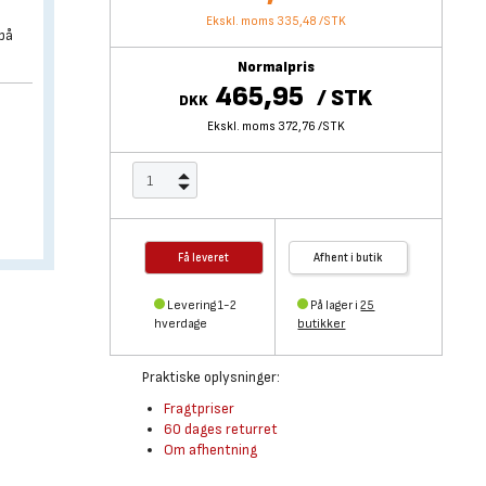
Ekskl. moms 335,48
/
STK
 på
Normalpris
465,95
/
STK
DKK
Ekskl. moms 372,76
/
STK
Få leveret
Afhent i butik
Levering 1-2
På lager i
25
hverdage
butikker
Praktiske oplysninger:
Fragtpriser
60 dages returret
Om afhentning