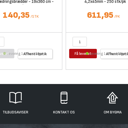
ædningsbrædder - 19x360 cm -
4,2x45mm - 250 stk/pk
Wood Sort
140,35
611,95
/
STK
/
PK
everet
Få leveret
Levering 1-3 hverdage
Afhent i butik
Levering 1-2 hverdage
Afhent i buti
TILBUDSAVISER
KONTAKT OS
OM BYGMA