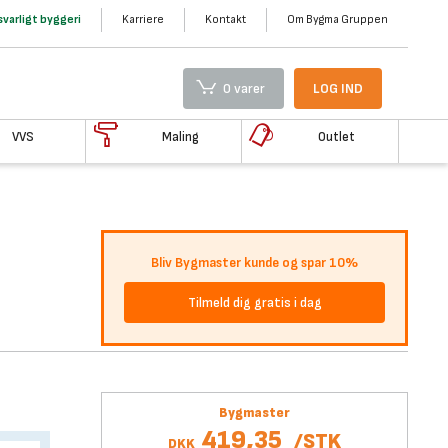
varligt byggeri
Karriere
Kontakt
Om Bygma Gruppen
0 varer
LOG IND
VVS
Maling
Outlet
Bliv Bygmaster kunde og spar 10%
Tilmeld dig gratis i dag
Bygmaster
419,35
/
STK
DKK