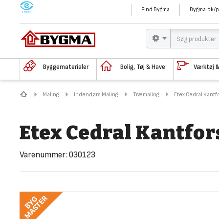
M
Find Bygma
Bygma.dk/p
Byggematerialer
Bolig, Tøj & Have
Værktøj 
Maling
Indendørs Maling
Træmaling
Etex Cedral Kantfo
Etex Cedral Kantfors
Varenummer:
030123