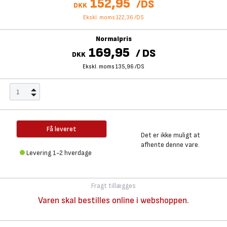
152,95
/
DS
DKK
Ekskl. moms 122,36
/
DS
Normalpris
169,95
/
DS
DKK
Ekskl. moms 135,96
/
DS
Få leveret
Det er ikke muligt at
afhente denne vare.
Levering 1-2 hverdage
Fragt tillægges
Varen skal bestilles online i webshoppen.