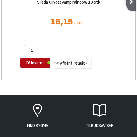
Vileda Grydesvamp rainbow 10 stk
16,15
/
STK
Få leveret
Levering 1-2 hverdage
Afhent i butik
FIND BYGMA
TILBUDSAVISER