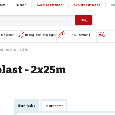
roff
Tøjshop
Aviser og kataloger
Aktuelle kampagne
Ans
Søg
& Maskiner
Beslag, Skruer & Søm
El & Belysning
ækningsplast - 2x25m
last - 2x25m
Beskrivelse
Dokumenter