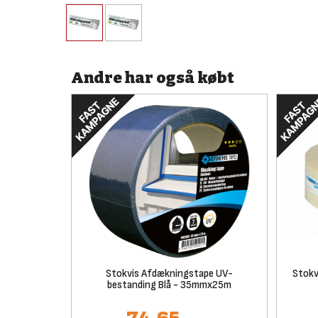
Andre har også købt
Stokvis Afdækningstape UV-
Stokv
bestanding Blå - 35mmx25m