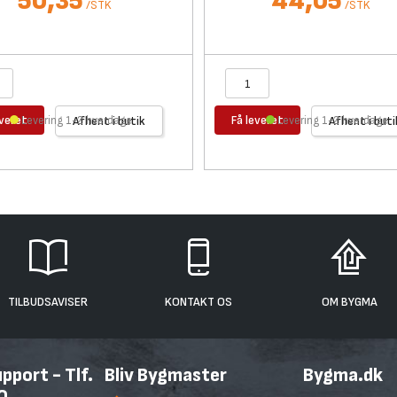
50,35
44,05
/
STK
/
STK
everet
Få leveret
Levering 1-2 hverdage
Afhent i butik
Levering 1-2 hverdage
Afhent i buti
TILBUDSAVISER
KONTAKT OS
OM BYGMA
port - Tlf.
Bliv Bygmaster
Bygma.dk
0