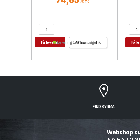
74,65
/
STK
Få leveret
Få l
Levering 1-2 hverdage
Afhent i butik
FIND BYGMA
Webshop sup
44 54 17 3