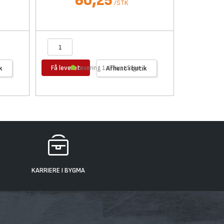
60,25
/
STK
Få leveret
Få levere
k
Levering 1-2 hverdage
Afhent i butik
KARRIERE I BYGMA