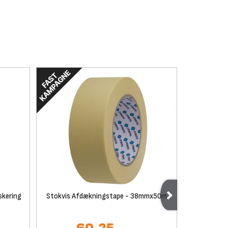
skering
Stokvis Afdækningstape - 38mmx50m
Afd