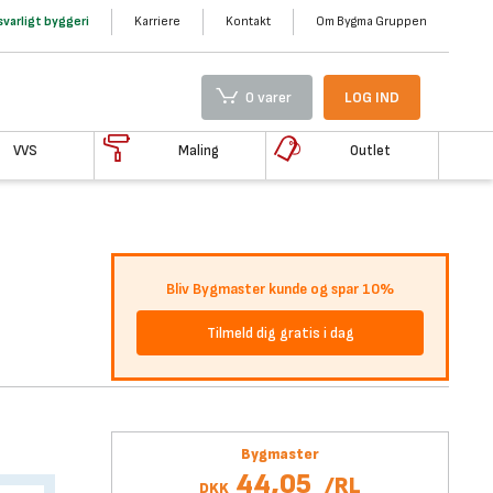
varligt byggeri
Karriere
Kontakt
Om Bygma Gruppen
0 varer
LOG IND
VVS
Maling
Outlet
Bliv Bygmaster kunde og spar 10%
Tilmeld dig gratis i dag
Bygmaster
44,05
/
RL
DKK