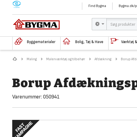
M
Find Bygma
Bygma.dk/p
Byggematerialer
Bolig, Tøj & Have
Værktøj 
Maling
Malerværktøj og tilbehør
Afdækning
Borup Afd
Borup Afdækningsp
Varenummer:
050941