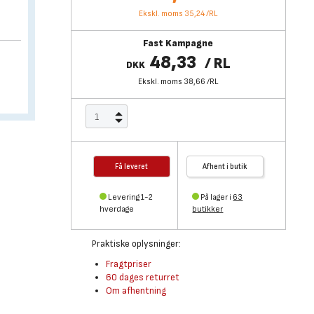
Ekskl. moms 35,24
/
RL
Fast Kampagne
48,33
/
RL
DKK
Ekskl. moms 38,66
/
RL
Få leveret
Afhent i butik
Levering 1-2
På lager i
63
hverdage
butikker
Praktiske oplysninger:
Fragtpriser
60 dages returret
Om afhentning