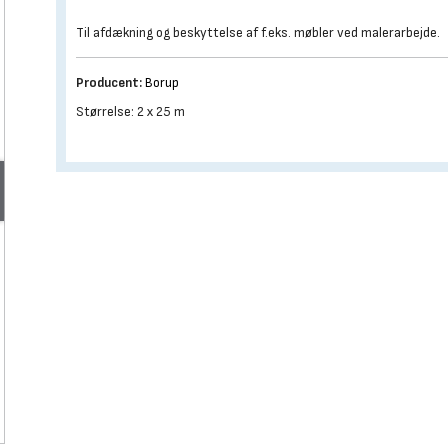
Til afdækning og beskyttelse af f.eks. møbler ved malerarbejde.
Producent:
Borup
Størrelse: 2 x 25 m