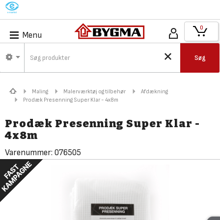
M
0
Menu
Søg
Maling
Malerværktøj og tilbehør
Afdækning
Prodæk Presenning Super Klar - 4x8m
Prodæk Presenning Super Klar -
4x8m
Varenummer:
076505