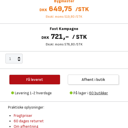
Bygmaster
649,75
/
STK
DKK
Ekskl. moms 519,80
/
STK
Fast Kampagne
721,-
/
STK
DKK
Ekskl. moms 576,80
/
STK
Få leveret
Afhent i butik
Levering 1-2 hverdage
På lager i
60 butikker
Praktiske oplysninger:
Fragtpriser
60 dages returret
Om afhentning