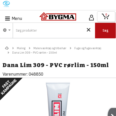
M
0
Menu
Søg
Maling
Malerværktøj og tilbehør
Fuge og fugeværktøj
Dana Lim 309 - PVC rørlim - 150ml
Dana Lim 309 - PVC rørlim - 150ml
Varenummer:
048850