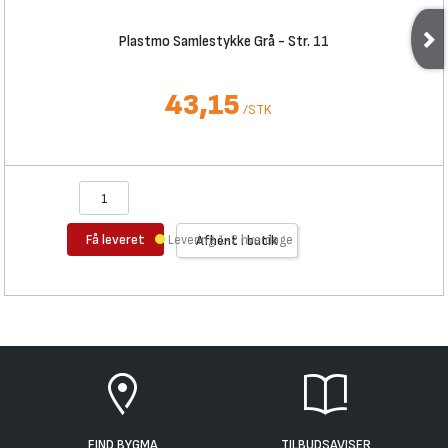
Plastmo Samlestykke Grå - Str. 11
43,15
/
STK
Få leveret
Levering 1-2 hverdage
Afhent i butik
FIND BYGMA
TILBUDSAVISER