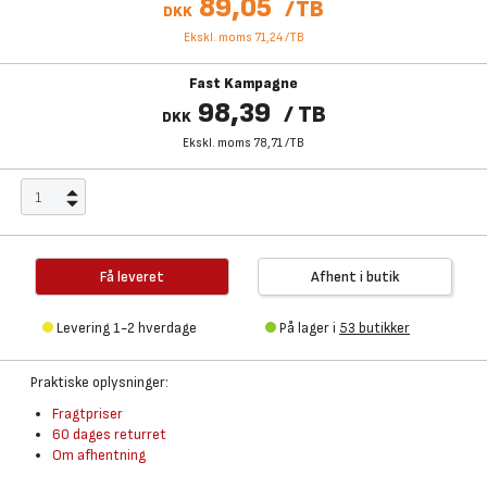
89,05
/
TB
DKK
Ekskl. moms 71,24
/
TB
Fast Kampagne
98,39
/
TB
DKK
Ekskl. moms 78,71
/
TB
Få leveret
Afhent i butik
Levering 1-2 hverdage
På lager i
53 butikker
Praktiske oplysninger:
Fragtpriser
60 dages returret
Om afhentning