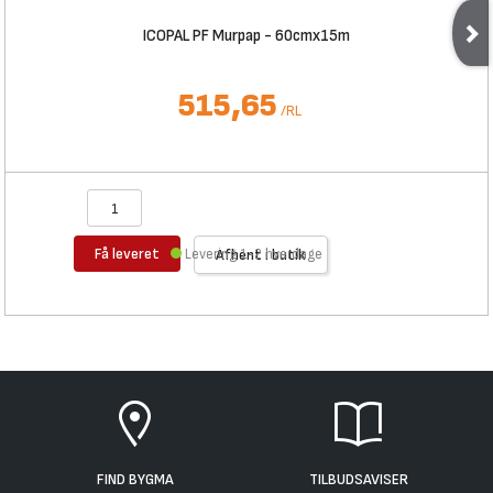
ICOPAL PF Murpap - 60cmx15m
515,65
/
RL
Få leveret
Levering 1-2 hverdage
Afhent i butik
FIND BYGMA
TILBUDSAVISER