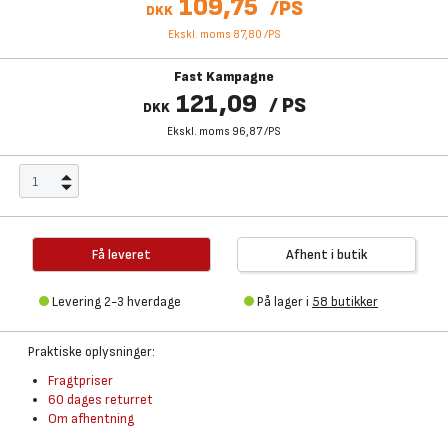
109,75
/
PS
DKK
Ekskl. moms 87,80
/
PS
Fast Kampagne
121,09
/
PS
DKK
Ekskl. moms 96,87
/
PS
Få leveret
Afhent i butik
Levering 2-3 hverdage
På lager i
58 butikker
Praktiske oplysninger:
Fragtpriser
60 dages returret
Om afhentning