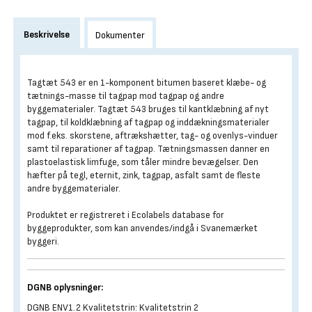
Beskrivelse
Dokumenter
Tagtæt 543 er en 1-komponent bitumen baseret klæbe- og
tætnings-masse til tagpap mod tagpap og andre
byggematerialer. Tagtæt 543 bruges til kantklæbning af nyt
tagpap, til koldklæbning af tagpap og inddækningsmaterialer
mod f.eks. skorstene, aftrækshætter, tag- og ovenlys-vinduer
samt til reparationer af tagpap. Tætningsmassen danner en
plastoelastisk limfuge, som tåler mindre bevægelser. Den
hæfter på tegl, eternit, zink, tagpap, asfalt samt de fleste
andre byggematerialer.
Produktet er registreret i Ecolabels database for
byggeprodukter, som kan anvendes/indgå i Svanemærket
byggeri.
DGNB oplysninger:
DGNB ENV1.2 Kvalitetstrin: Kvalitetstrin 2