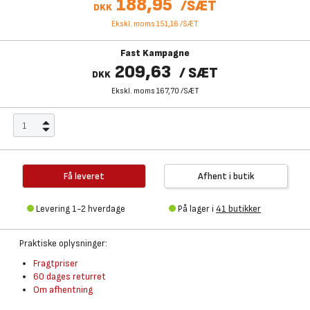
188,95
/
SÆT
DKK
Ekskl. moms 151,16
/
SÆT
Fast Kampagne
209,63
/
SÆT
DKK
Ekskl. moms 167,70
/
SÆT
Få leveret
Afhent i butik
Levering 1-2 hverdage
På lager i
41 butikker
Praktiske oplysninger:
Fragtpriser
60 dages returret
Om afhentning