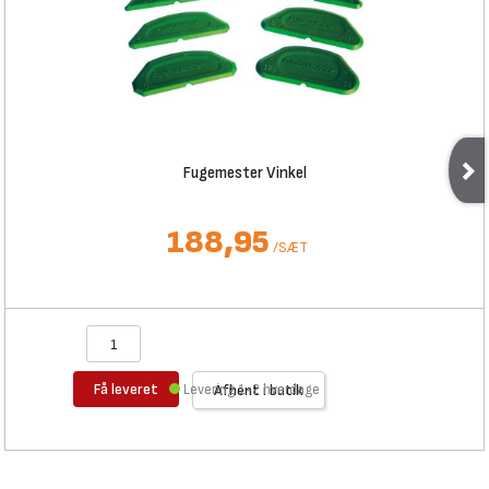
Fugemester Vinkel
188,95
/
SÆT
Få leveret
Levering 1-2 hverdage
Afhent i butik