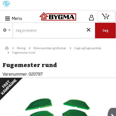
M
0
Menu
Søg
Maling
Malerværktøj og tilbehør
Fuge og fugeværktøj
Fugemester rund
Fugemester rund
Varenummer:
020797