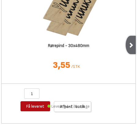
Rørepind - 30x480mm
3,55
/
STK
Få leveret
Levering 1-2 hverdage
Afhent i butik