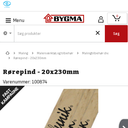
M
0
Menu
Søg
Maling
Malerværktøj og tilbehør
Malingtilbehør div.
Rørepind - 20x230mm
Rørepind - 20x230mm
Varenummer:
100874