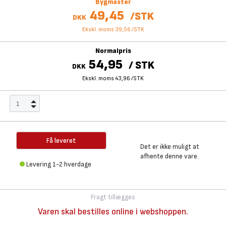
Bygmaster
49,45
/
STK
DKK
Ekskl. moms 39,56
/
STK
Normalpris
54,95
/
STK
DKK
Ekskl. moms 43,96
/
STK
Få leveret
Det er ikke muligt at
afhente denne vare.
Levering 1-2 hverdage
Fragt tillægges
Varen skal bestilles online i webshoppen.