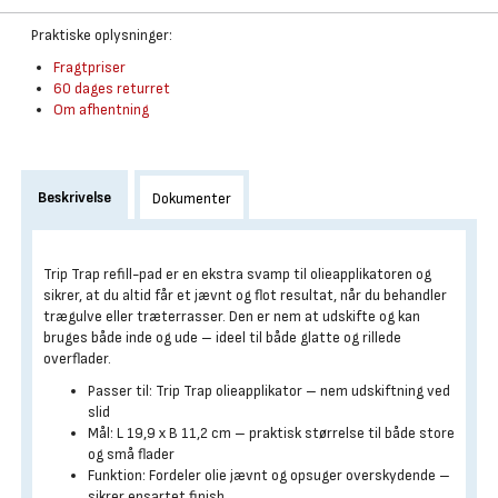
Praktiske oplysninger:
Fragtpriser
60 dages returret
Om afhentning
Beskrivelse
Dokumenter
Trip Trap refill-pad er en ekstra svamp til olieapplikatoren og
sikrer, at du altid får et jævnt og flot resultat, når du behandler
trægulve eller træterrasser. Den er nem at udskifte og kan
bruges både inde og ude – ideel til både glatte og rillede
overflader.
Passer til: Trip Trap olieapplikator – nem udskiftning ved
slid
Mål: L 19,9 x B 11,2 cm – praktisk størrelse til både store
og små flader
Funktion: Fordeler olie jævnt og opsuger overskydende –
sikrer ensartet finish