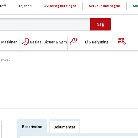
roff
Tøjshop
Aviser og kataloger
Aktuelle kampagne
Ans
Søg
& Maskiner
Beslag, Skruer & Søm
El & Belysning
rekost
Beskrivelse
Dokumenter