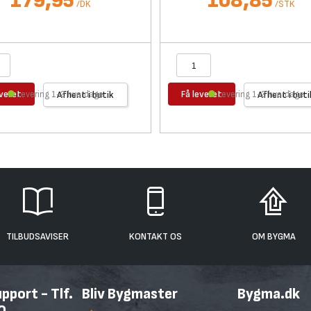
179,95
108,85
/
DK
/
STK
everet
Få leveret
Levering 1-2 hverdage
Afhent i butik
Levering 1-2 hverdage
Afhent i buti
TILBUDSAVISER
KONTAKT OS
OM BYGMA
port - Tlf.
Bliv Bygmaster
Bygma.dk
0