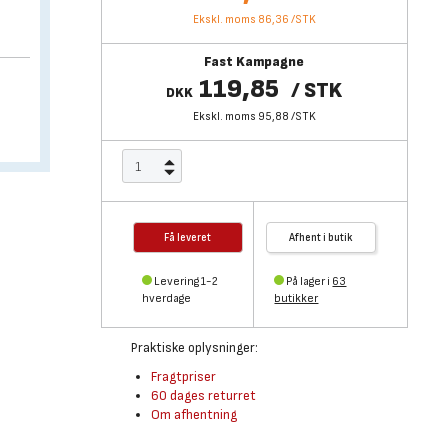
Ekskl. moms 86,36
/
STK
Fast Kampagne
119,85
/
STK
DKK
Ekskl. moms 95,88
/
STK
Få leveret
Afhent i butik
Levering 1-2
På lager i
63
hverdage
butikker
Praktiske oplysninger:
Fragtpriser
60 dages returret
Om afhentning