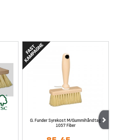
G. Funder Syrekost M/Gummihåndtag
G. Funder
1057 Fiber