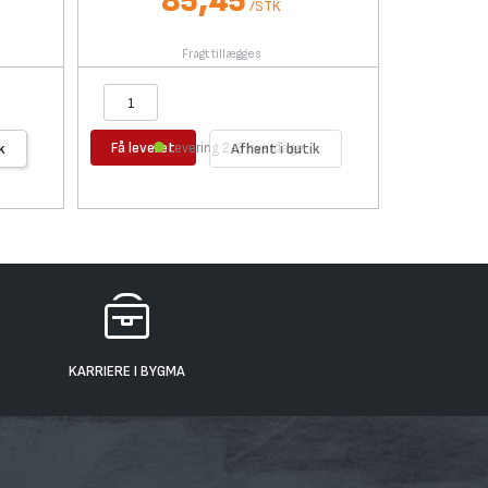
85,45
/
STK
Fragt tillægges
Få leveret
Få levere
k
Levering 2-3 hverdage
Afhent i butik
KARRIERE I BYGMA