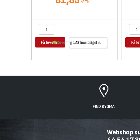
81,85
/
STK
Få leveret
Få l
Levering 1-2 hverdage
Afhent i butik
FIND BYGMA
Webshop sup
44 54 17 3