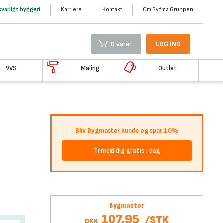
varligt byggeri
Karriere
Kontakt
Om Bygma Gruppen
0 varer
LOG IND
VVS
Maling
Outlet
Bliv Bygmaster kunde og spar 10%
Tilmeld dig gratis i dag
Bygmaster
107,95
/
STK
DKK