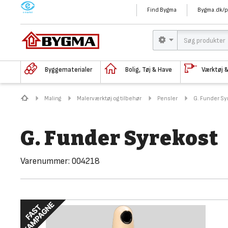
M
Find Bygma
Bygma.dk/p
Byggematerialer
Bolig, Tøj & Have
Værktøj 
Maling
Malerværktøj og tilbehør
Pensler
G. Funder Sy
G. Funder Syrekost
Varenummer:
004218