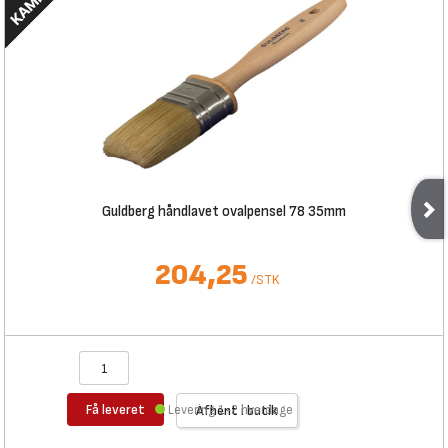
Guldberg håndlavet ovalpensel 78 35mm
204,25
/
STK
Få leveret
Levering 1-2 hverdage
Afhent i butik