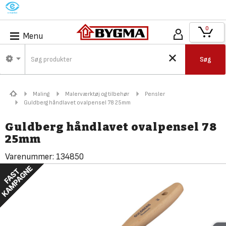
M
0
Menu
Søg
Maling
Malerværktøj og tilbehør
Pensler
Guldberg håndlavet ovalpensel 78 25mm
Guldberg håndlavet ovalpensel 78
25mm
Varenummer:
134850