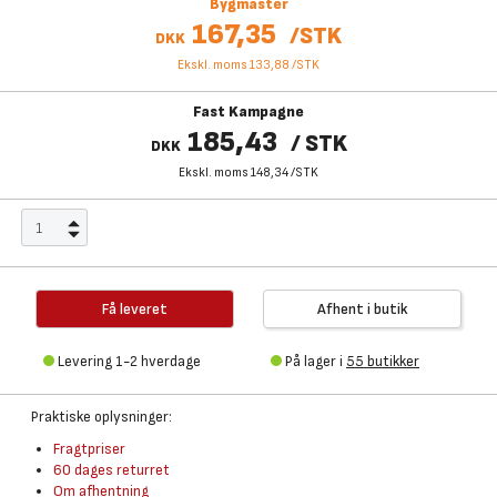
Bygmaster
167,35
/
STK
DKK
Ekskl. moms 133,88
/
STK
Fast Kampagne
185,43
/
STK
DKK
Ekskl. moms 148,34
/
STK
Få leveret
Afhent i butik
Levering 1-2 hverdage
På lager i
55 butikker
Praktiske oplysninger:
Fragtpriser
60 dages returret
Om afhentning