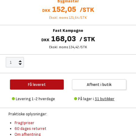
Bygmaster
152,05
/
STK
DKK
Ekskl. moms 121,64
/
STK
Fast Kampagne
168,03
/
STK
DKK
Ekskl. moms 134,42
/
STK
Få leveret
Afhent i butik
Levering 1-2 hverdage
På lager i
51 butikker
Praktiske oplysninger:
Fragtpriser
60 dages returret
Om afhentning