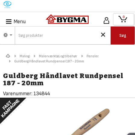
M
0
Menu
Søg
Maling
Malerværktøj og tilbehør
Pensler
Guldberg Håndlavet Rundpensel 187 - 20mm
Guldberg Håndlavet Rundpensel
187 - 20mm
Varenummer:
134844