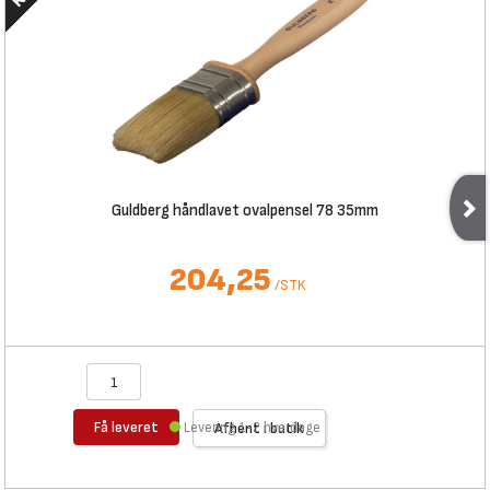
Guldberg håndlavet ovalpensel 78 35mm
204,25
/
STK
Få leveret
Levering 1-2 hverdage
Afhent i butik