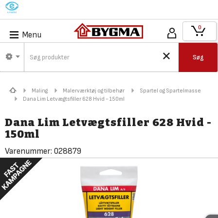
M
0
Menu
Søg
Maling
Malerværktøj og tilbehør
Spartel og Spartelmasse
Dana Lim Letvægtsfiller 628 Hvid - 150ml
Dana Lim Letvægtsfiller 628 Hvid -
150ml
Varenummer:
028879