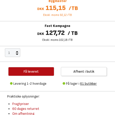
Bygmaster
115,15
/
TB
DKK
Ekskl. moms 92,12
/
TB
Fast Kampagne
127,72
/
TB
DKK
Ekskl. moms 102,18
/
TB
Få leveret
Afhent i butik
Levering 1-2 hverdage
På lager i
61 butikker
Praktiske oplysninger:
Fragtpriser
60 dages returret
Om afhentning