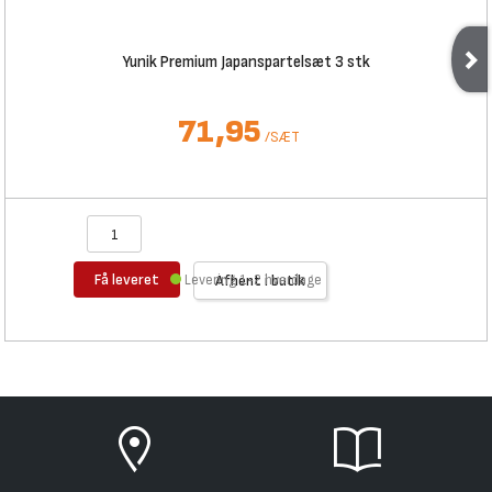
Yunik Premium Japanspartelsæt 3 stk
71,95
/
SÆT
Få leveret
Levering 1-2 hverdage
Afhent i butik