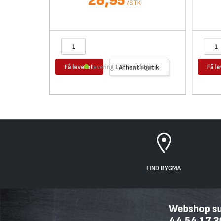
26,95
/
STK
Få leveret
Få l
Levering 1-2 hverdage
Afhent i butik
FIND BYGMA
Webshop sup
44 54 17 3