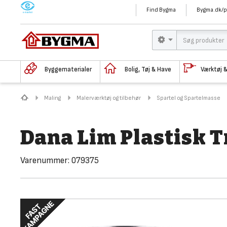
M
Find Bygma
Bygma.dk/p
Byggematerialer
Bolig, Tøj & Have
Værktøj 
Maling
Malerværktøj og tilbehør
Spartel og Spartelmasse
Dana Lim Plastisk T
Varenummer:
079375