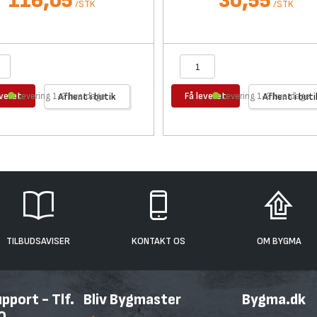
116,05
30,55
/
STK
/
STK
everet
Få leveret
Levering 1-2 hverdage
Afhent i butik
Levering 1-2 hverdage
Afhent i buti
TILBUDSAVISER
KONTAKT OS
OM BYGMA
port - Tlf.
Bliv Bygmaster
Bygma.dk
0