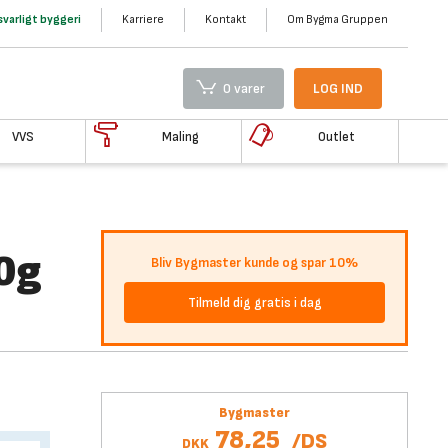
varligt byggeri
Karriere
Kontakt
Om Bygma Gruppen
0 varer
LOG IND
VVS
Maling
Outlet
50g
Bliv Bygmaster kunde og spar 10%
Tilmeld dig gratis i dag
Bygmaster
78,25
/
DS
DKK