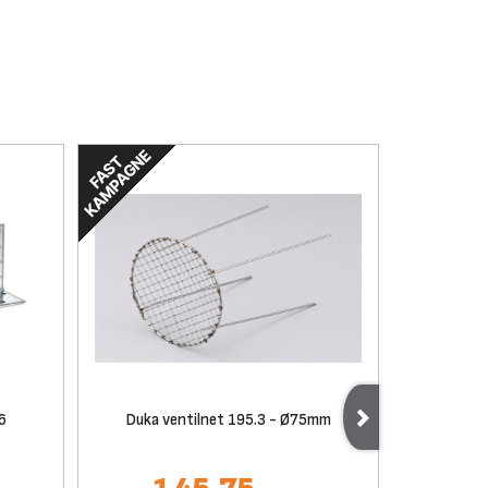
6
Duka ventilnet 195.3 - Ø75mm
Duka B