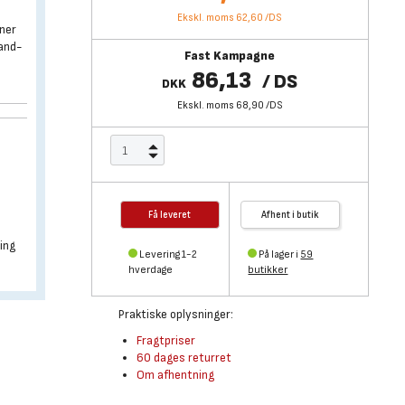
Ekskl. moms 62,60
/
DS
oner
vand-
Fast Kampagne
86,13
/
DS
DKK
Ekskl. moms 68,90
/
DS
Få leveret
Afhent i butik
ing
Levering 1-2
På lager i
59
hverdage
butikker
Praktiske oplysninger:
Fragtpriser
60 dages returret
Om afhentning