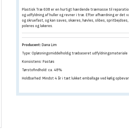
Plastisk Træ 638 er en hurtigt hærdende træmasse til reparati
og udfyldning af huller og revner i træ. Efter afhærdning er det 
og skruefast, og kan saves, skæres, høvles, slibes, spritbejdses,
poleres og lakeres.
Producent:
Dana Lim
Type: Opløsningsmiddelholdig træbaseret udfyldningsmateriale
Konsistens: Pastøs
Tørstofindhold: ca. 48%
Holdbarhed: Mindst 4 år i tæt lukket emballage ved kølig opbevar