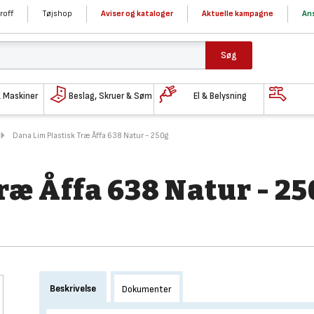
roff
Tøjshop
Aviser og kataloger
Aktuelle kampagne
Ans
Søg
& Maskiner
Beslag, Skruer & Søm
El & Belysning
Dana Lim Plastisk Træ Åffa 638 Natur - 250g
ræ Åffa 638 Natur - 2
Beskrivelse
Dokumenter