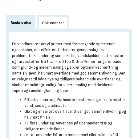
Beskrivelse
Dokumenter
En vandbaseret acryl primer med fremragende spærrende
egenskaber, der effektivt forhindrer gennemslag fra
problematiske underlag som nikotin, vandskjolder, sod, knaster
og farvestoffer fra træ. Pro Stop & Grip Primer fungerer både
som grund- og mellemmaling og sikrer optimal vedhæftning
samt en jævn, halvmat overflade med god sammenflydning. Den
er velegnet til både nye og tidligere behandlede overflader og
skaber et solidt grundlag for videre maling med dækkende
topstrøg i ønsket glans og kulør.
Effektiv spærring: Forhindrer misfarvninger fra fx nikotin,
vand, sod og træknaster
Glat og ensartet overflade: Giver god sammenflydning og
halvmat finish
Til flere underlag: Anvendes på ubehandlet træ og
tidligere malede flader
Let at anvende: Påføres med pensel eller rulle – vådt i