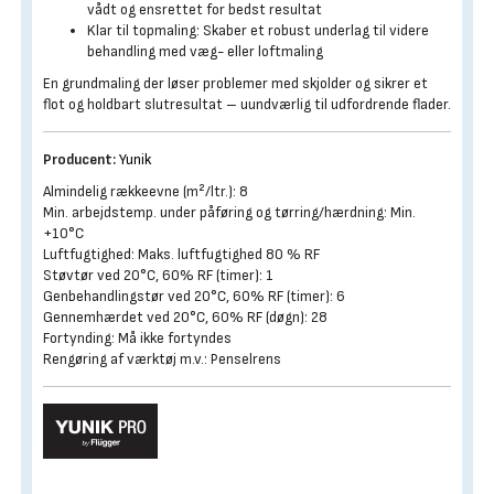
vådt og ensrettet for bedst resultat
Klar til topmaling: Skaber et robust underlag til videre
behandling med væg- eller loftmaling
En grundmaling der løser problemer med skjolder og sikrer et
flot og holdbart slutresultat – uundværlig til udfordrende flader.
Producent:
Yunik
Almindelig rækkeevne (m²/ltr.): 8
Min. arbejdstemp. under påføring og tørring/hærdning: Min.
+10°C
Luftfugtighed: Maks. luftfugtighed 80 % RF
Støvtør ved 20°C, 60% RF (timer): 1
Genbehandlingstør ved 20°C, 60% RF (timer): 6
Gennemhærdet ved 20°C, 60% RF (døgn): 28
Fortynding: Må ikke fortyndes
Rengøring af værktøj m.v.: Penselrens