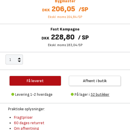
Bygmaster
206,05
/
SP
DKK
Ekskl. moms 164,84
/
SP
Fast Kampagne
228,80
/
SP
DKK
Ekskl. moms 183,04
/
SP
Få leveret
Afhent i butik
Levering 1-2 hverdage
På lager i
52 butikker
Praktiske oplysninger:
Fragtpriser
60 dages returret
Om afhentning