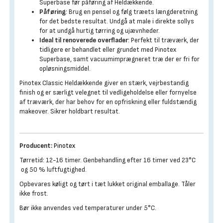
Superbase før påføring af Heldækkende.
Påføring
: Brug en pensel og følg træets længderetning
for det bedste resultat. Undgå at male i direkte sollys
for at undgå hurtig tørring og ujævnheder.
Ideal til renoverede overflader
: Perfekt til træværk, der
tidligere er behandlet eller grundet med Pinotex
Superbase, samt vacuumimprægneret træ der er fri for
opløsningsmiddel.
Pinotex Classic Heldækkende giver en stærk, vejrbestandig
finish og er særligt velegnet til vedligeholdelse eller fornyelse
af træværk, der har behov for en opfriskning eller fuldstændig
makeover. Sikrer holdbart resultat.
Producent:
Pinotex
Tørretid: 12-16 timer. Genbehandling efter 16 timer ved 23°C
og 50 % luftfugtighed.
Opbevares køligt og tørt i tæt lukket original emballage. Tåler
ikke frost.
Bør ikke anvendes ved temperaturer under 5°C.