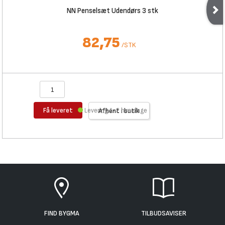
NN Penselsæt Udendørs 3 stk
82,75
/
STK
Få leveret
Levering 1-2 hverdage
Afhent i butik
FIND BYGMA
TILBUDSAVISER