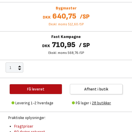
Bygmaster
640,75
/
SP
DKK
Ekskl. moms 512,60
/
SP
Fast Kampagne
710,95
/
SP
DKK
Ekskl. moms 568,76
/
SP
Få leveret
Afhent i butik
Levering 1-2 hverdage
På lager i
28 butikker
Praktiske oplysninger:
Fragtpriser
60 dages returret