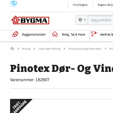
M
Find Bygma
Bygma.dk/p
Byggematerialer
Bolig, Tøj & Have
Værktøj 
Maling
Udendørs Maling
Vinduesmaling Udendørs
Pi
Pinotex Dør- Og Vin
Varenummer:
182607