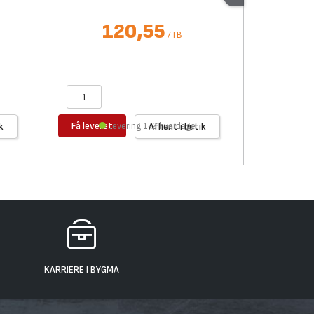
120,55
/
TB
Få leveret
Få levere
k
Levering 1-2 hverdage
Afhent i butik
KARRIERE I BYGMA