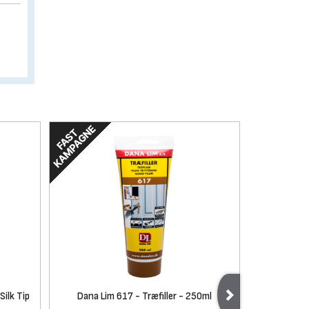
ilk Tip
Dana Lim 617 - Træfiller - 250ml
Stiwex Prem