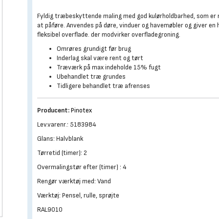
Fyldig træbeskyttende maling med god kulørholdbarhed, som er
at påføre. Anvendes på døre, vinduer og havemøbler og giver en 
fleksibel overflade. der modvirker overfladegroning.
Omrøres grundigt før brug
Inderlag skal være rent og tørt
Træværk på max indeholde 15% fugt
Ubehandlet træ grundes
Tidligere behandlet træ afrenses
Producent:
Pinotex
Lev.varenr.: 5183984
Glans: Halvblank
Tørretid (timer): 2
Overmalingstør efter (timer) : 4
Rengør værktøj med: Vand
Værktøj: Pensel, rulle, sprøjte
RAL9010