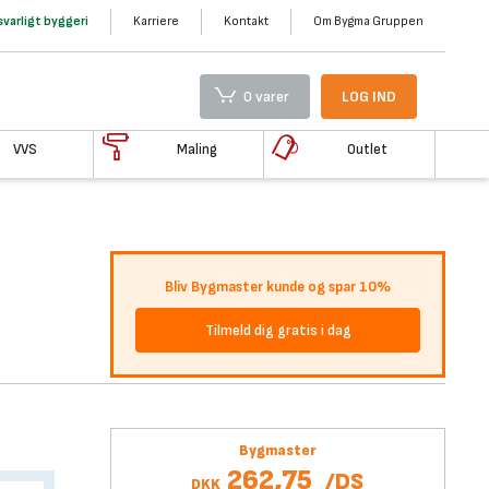
varligt byggeri
Karriere
Kontakt
Om Bygma Gruppen
0 varer
LOG IND
VVS
Maling
Outlet
Bliv Bygmaster kunde og spar 10%
Tilmeld dig gratis i dag
Bygmaster
262,75
/
DS
DKK