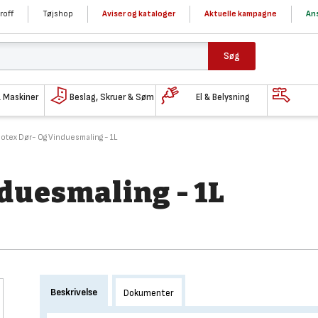
roff
Tøjshop
Aviser og kataloger
Aktuelle kampagne
Ans
Søg
& Maskiner
Beslag, Skruer & Søm
El & Belysning
notex Dør- Og Vinduesmaling - 1L
duesmaling - 1L
Beskrivelse
Dokumenter