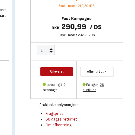
Ekskl. moms 210,20
/
DS
 nem
hård
Fast Kampagne
290,99
/
DS
DKK
Ekskl. moms 232,79
/
DS
Få leveret
Afhent i butik
Levering 1-2
På lager i
26
hverdage
butikker
Praktiske oplysninger:
Fragtpriser
60 dages returret
Om afhentning