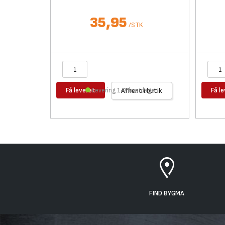
35,95
/
STK
Få leveret
Få l
Levering 1-2 hverdage
Afhent i butik
FIND BYGMA