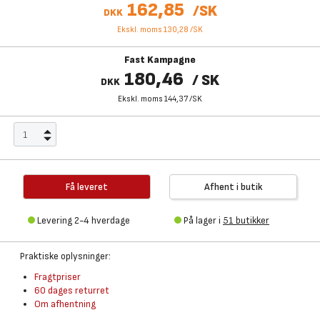
162,85
/
SK
DKK
Ekskl. moms 130,28
/
SK
Fast Kampagne
180,46
/
SK
DKK
Ekskl. moms 144,37
/
SK
Få leveret
Afhent i butik
Levering 2-4 hverdage
På lager i
51 butikker
Praktiske oplysninger:
Fragtpriser
60 dages returret
Om afhentning