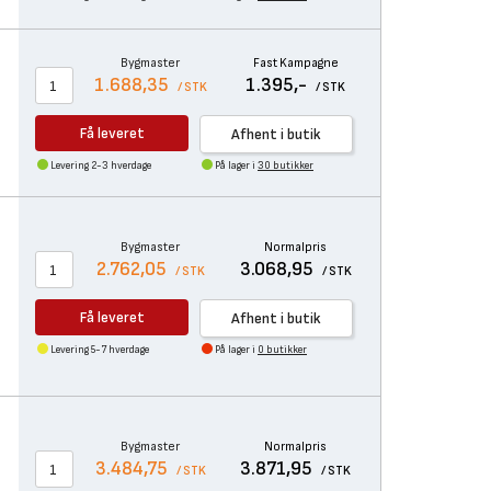
Bygmaster
Fast Kampagne
1.688,35
1.395,-
/ STK
/ STK
Få leveret
Afhent i butik
Levering 2-3 hverdage
På lager i
30 butikker
Bygmaster
Normalpris
2.762,05
3.068,95
/ STK
/ STK
Få leveret
Afhent i butik
Levering 5-7 hverdage
På lager i
0 butikker
Bygmaster
Normalpris
3.484,75
3.871,95
/ STK
/ STK