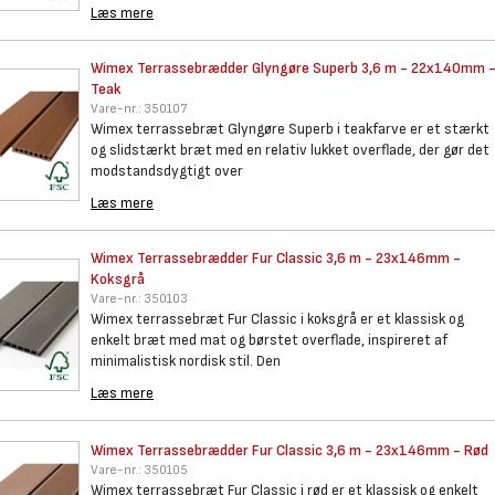
Læs mere
Wimex Terrassebrædder Glyngøre
Superb 3,6 m - 22x140mm 
Teak
Vare-nr.:
350107
Wimex terrassebræt Glyngøre Superb i teakfarve er et stærkt
og slidstærkt bræt med en relativ lukket overflade, der gør det
modstandsdygtigt over
Læs mere
Wimex Terrassebrædder Fur
Classic 3,6 m - 23x146mm -
Koksgrå
Vare-nr.:
350103
Wimex terrassebræt Fur Classic i koksgrå er et klassisk og
enkelt bræt med mat og børstet overflade, inspireret af
minimalistisk nordisk stil. Den
Læs mere
Wimex Terrassebrædder Fur
Classic 3,6 m - 23x146mm - Rød
Vare-nr.:
350105
Wimex terrassebræt Fur Classic i rød er et klassisk og enkelt