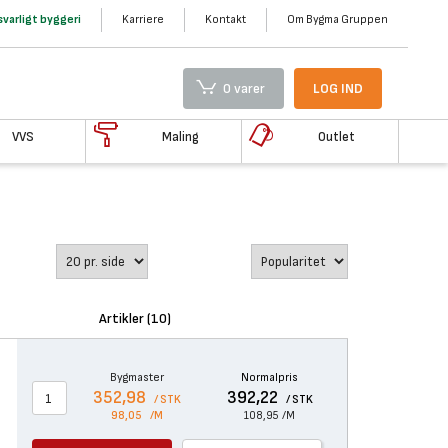
varligt byggeri
Karriere
Kontakt
Om Bygma Gruppen
0 varer
LOG IND
VVS
Maling
Outlet
Artikler (10)
Bygmaster
Normalpris
352,98
392,22
/ STK
/ STK
98,05
/M
108,95
/M