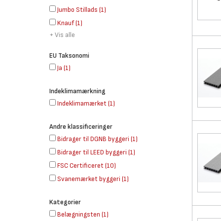
Jumbo Stillads
(
1
)
Knauf
(
1
)
+ Vis alle
EU Taksonomi
Ja
(
1
)
Indeklimamærkning
Indeklimamærket
(
1
)
Andre klassificeringer
Bidrager til DGNB byggeri
(
1
)
Bidrager til LEED byggeri
(
1
)
FSC Certificeret
(
10
)
Svanemærket byggeri
(
1
)
Kategorier
Belægningsten
(
1
)