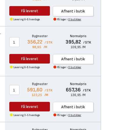
Få leveret
Afhent i butik
Levering 6-8 hverdage
På lager i
0 butikker
-
Bygmaster
Normalpris
356,22
395,82
/ STK
/ STK
98,95
/M
109,95
/M
Få leveret
Afhent i butik
Levering 6-8 hverdage
På lager i
0 butikker
Bygmaster
Normalpris
591,60
657,36
/ STK
/ STK
123,25
/M
136,95
/M
Få leveret
Afhent i butik
Levering 3-5 hverdage
På lager i
0 butikker
Bygmaster
Normalpris