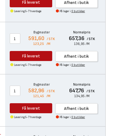
Få leveret
Afhent i butik
Levering 5-7 hverdage
På lager i
0 butikker
Bygmaster
Normalpris
591,60
657,36
/ STK
/ STK
123,25
/M
136,95
/M
Få leveret
Afhent i butik
Levering 5-7 hverdage
På lager i
0 butikker
Bygmaster
Normalpris
582,96
647,76
/ STK
/ STK
121,45
/M
134,95
/M
Få leveret
Afhent i butik
Levering 5-7 hverdage
På lager i
0 butikker
-