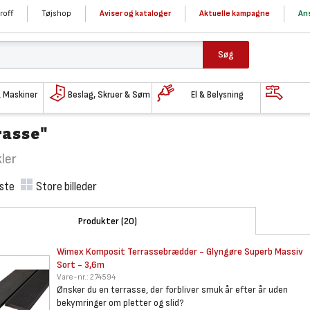
roff
Tøjshop
Aviser og kataloger
Aktuelle kampagne
Ans
Søg
& Maskiner
Beslag, Skruer & Søm
El & Belysning
rasse"
kler
iste
Store billeder
Produkter (20)
Wimex Komposit Terrassebrædder
- Glyngøre Superb Massiv
Sort - 3,6m
Vare-nr.:
274594
Ønsker du en terrasse, der forbliver smuk år efter år uden
bekymringer om pletter og slid?