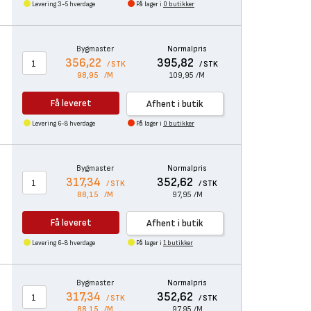
Levering 3-5 hverdage
På lager i
0 butikker
-
Bygmaster
Normalpris
356,22
395,82
/ STK
/ STK
98,95
/M
109,95
/M
Få leveret
Afhent i butik
Levering 6-8 hverdage
På lager i
0 butikker
Bygmaster
Normalpris
317,34
352,62
/ STK
/ STK
88,15
/M
97,95
/M
Få leveret
Afhent i butik
Levering 6-8 hverdage
På lager i
1 butikker
Bygmaster
Normalpris
317,34
352,62
/ STK
/ STK
88,15
/M
97,95
/M