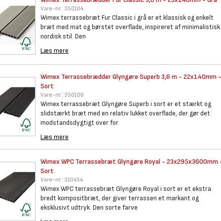
Vare-nr.:
350104
Wimex terrassebræt Fur Classic i grå er et klassisk og enkelt
bræt med mat og børstet overflade, inspireret af minimalistisk
nordisk stil. Den
Læs mere
Wimex Terrassebrædder Glyngøre
Superb 3,6 m - 22x140mm 
Sort
Vare-nr.:
350106
Wimex terrassebræt Glyngøre Superb i sort er et stærkt og
slidstærkt bræt med en relativ lukket overflade, der gør det
modstandsdygtigt over for
Læs mere
Wimex WPC Terrassebræt
Glyngøre Royal - 23x295x3600mm 
Sort
Vare-nr.:
310454
Wimex WPC terrassebræt Glyngøre Royal i sort er et ekstra
bredt kompositbræt, der giver terrassen et markant og
eksklusivt udtryk. Den sorte farve