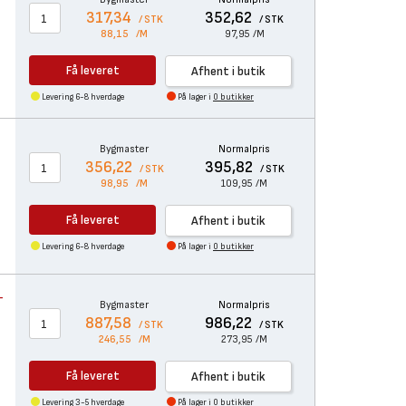
317,34
352,62
/ STK
/ STK
88,15
/M
97,95
/M
Få leveret
Afhent i butik
Levering 6-8 hverdage
På lager i
0 butikker
-
Bygmaster
Normalpris
356,22
395,82
/ STK
/ STK
98,95
/M
109,95
/M
Få leveret
Afhent i butik
Levering 6-8 hverdage
På lager i
0 butikker
-
Bygmaster
Normalpris
887,58
986,22
/ STK
/ STK
246,55
/M
273,95
/M
Få leveret
Afhent i butik
Levering 3-5 hverdage
På lager i
0 butikker