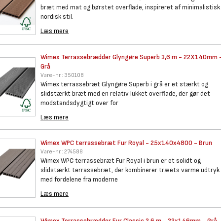
bræt med mat og børstet overflade, inspireret af minimalistisk
nordisk stil.
Læs mere
Wimex Terrassebrædder Glyngøre
Superb 3,6 m - 22X140mm 
Grå
Vare-nr.:
350108
Wimex terrassebræt Glyngøre Superb i grå er et stærkt og
slidstærkt bræt med en relativ lukket overflade, der gør det
modstandsdygtigt over for
Læs mere
Wimex WPC terrassebræt Fur
Royal - 25x140x4800 - Brun
Vare-nr.:
274588
Wimex WPC terrassebræt Fur Royal i brun er et solidt og
slidstærkt terrassebræt, der kombinerer træets varme udtryk
med fordelene fra moderne
Læs mere
Wimex Terrassebrædder Fur
Classic 3,6 m - 23x146mm - Grå