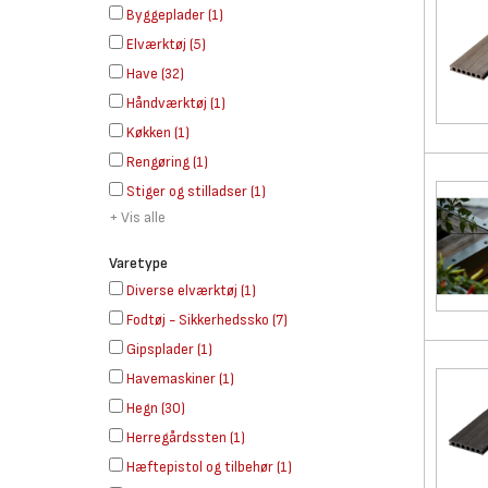
Byggeplader
(
1
)
Elværktøj
(
5
)
Have
(
32
)
Håndværktøj
(
1
)
Køkken
(
1
)
Rengøring
(
1
)
Stiger og stilladser
(
1
)
+ Vis alle
Varetype
Diverse elværktøj
(
1
)
Fodtøj - Sikkerhedssko
(
7
)
Gipsplader
(
1
)
Havemaskiner
(
1
)
Hegn
(
30
)
Herregårdssten
(
1
)
Hæftepistol og tilbehør
(
1
)