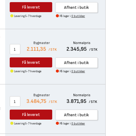
Få leveret
Afhent i butik
Levering 5-7 hverdage
På lager i
0 butikker
å
Bygmaster
Normalpris
2.111,35
2.345,95
/ STK
/ STK
Få leveret
Afhent i butik
Levering 5-7 hverdage
På lager i
0 butikker
Bygmaster
Normalpris
3.484,75
3.871,95
/ STK
/ STK
t
Få leveret
Afhent i butik
Levering 5-7 hverdage
På lager i
0 butikker