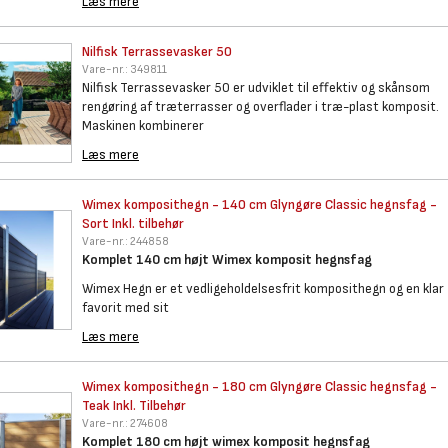
Læs mere
Nilfisk Terrassevasker 50
Vare-nr.:
349811
Nilfisk Terrassevasker 50 er udviklet til effektiv og skånsom
rengøring af træterrasser og overflader i træ-plast komposit.
Maskinen kombinerer
Læs mere
Wimex komposithegn - 140 cm
Glyngøre Classic hegnsfag -
Sort Inkl. tilbehør
Vare-nr.:
244858
Komplet 140 cm højt Wimex komposit hegnsfag
Wimex Hegn er et vedligeholdelsesfrit komposithegn og en klar
favorit med sit
Læs mere
Wimex komposithegn - 180 cm
Glyngøre Classic hegnsfag -
Teak Inkl. Tilbehør
Vare-nr.:
274608
Komplet 180 cm højt wimex komposit hegnsfag