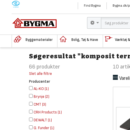
M
Find Bygma
Bygma.dk/p
Byggematerialer
Bolig, Tøj & Have
Værktøj 
Søgeresultat "komposit ter
66
produkter
10
arti
Slet alle filtre
Varel
Producenter
AL-KO
(
1
)
Brynje
(
2
)
CMT
(
3
)
CRH Products
(
1
)
DEWALT
(
1
)
G. Funder
(
1
)