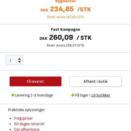
Bygmaster
234,85
/
STK
DKK
Ekskl. moms 187,88
/
STK
Fast Kampagne
260,09
/
STK
DKK
Ekskl. moms 208,07
/
STK
Få leveret
Afhent i butik
Levering 2-3 hverdage
På lager i
19 butikker
Praktiske oplysninger:
Fragtpriser
60 dages returret
Om afhentning