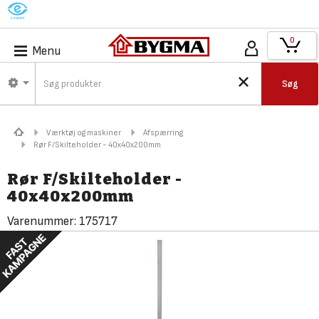
M
0
Menu
Søg
Værktøj og maskiner
Afspærring
Rør F/Skilteholder - 40x40x200mm
Rør F/Skilteholder -
40x40x200mm
Varenummer:
175717