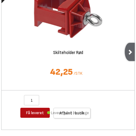
Skilteholder Rød
42,25
/
STK
Få leveret
Levering 2-3 hverdage
Afhent i butik