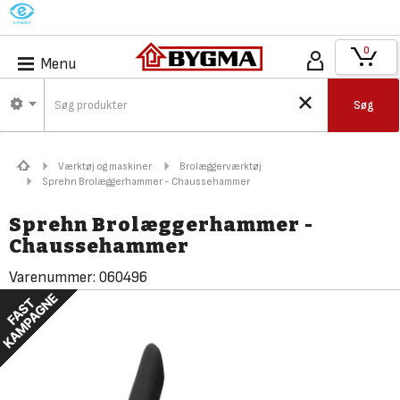
M
0
Menu
Søg
Værktøj og maskiner
Brolæggerværktøj
Sprehn Brolæggerhammer - Chaussehammer
Sprehn Brolæggerhammer -
Chaussehammer
Varenummer:
060496