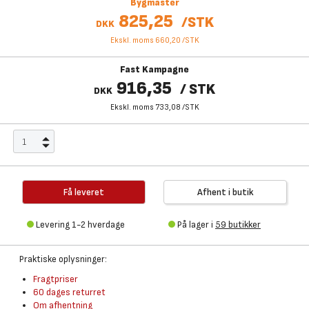
Bygmaster
825,25
/
STK
DKK
Ekskl. moms 660,20
/
STK
Fast Kampagne
916,35
/
STK
DKK
Ekskl. moms 733,08
/
STK
Få leveret
Afhent i butik
Levering 1-2 hverdage
På lager i
59 butikker
Praktiske oplysninger:
Fragtpriser
60 dages returret
Om afhentning