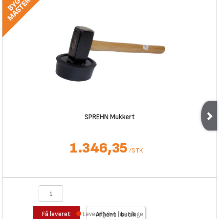
SPREHN Mukkert
1.346,35
/
STK
Få leveret
Levering 3-4 hverdage
Afhent i butik