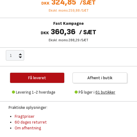
324,85
/
SÆT
DKK
Ekskl. moms 259,88
/
SÆT
Fast Kampagne
360,36
/
SÆT
DKK
Ekskl. moms 288,29
/
SÆT
Få leveret
Afhent i butik
Levering 1-2 hverdage
På lager i
61 butikker
Praktiske oplysninger:
Fragtpriser
60 dages returret
Om afhentning