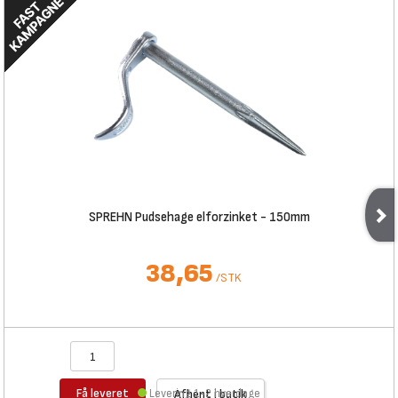
SPREHN Pudsehage elforzinket - 150mm
38,65
/
STK
Få leveret
Levering 1-2 hverdage
Afhent i butik