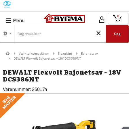
M
0
Menu
Søg
Værktøj og maskiner
Elværktøj
Bajonetsav
DEWALT Flexvolt Bajonetsav - 18V DCS386NT
DEWALT Flexvolt Bajonetsav - 18V
DCS386NT
Varenummer:
260174