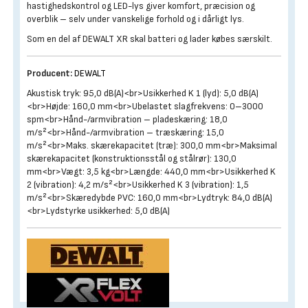
hastighedskontrol og LED-lys giver komfort, præcision og
overblik – selv under vanskelige forhold og i dårligt lys.
Som en del af DEWALT XR skal batteri og lader købes særskilt.
Producent:
DEWALT
Akustisk tryk: 95,0 dB(A)<br>Usikkerhed K 1 (lyd): 5,0 dB(A)
<br>Højde: 160,0 mm<br>Ubelastet slagfrekvens: 0–3000
spm<br>Hånd-/armvibration – pladeskæring: 18,0
m/s²<br>Hånd-/armvibration – træskæring: 15,0
m/s²<br>Maks. skærekapacitet (træ): 300,0 mm<br>Maksimal
skærekapacitet (konstruktionsstål og stålrør): 130,0
mm<br>Vægt: 3,5 kg<br>Længde: 440,0 mm<br>Usikkerhed K
2 (vibration): 4,2 m/s²<br>Usikkerhed K 3 (vibration): 1,5
m/s²<br>Skæredybde PVC: 160,0 mm<br>Lydtryk: 84,0 dB(A)
<br>Lydstyrke usikkerhed: 5,0 dB(A)