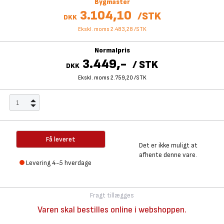
Bygmaster
3.104,10
/
STK
DKK
Ekskl. moms 2.483,28
/
STK
Normalpris
3.449,-
/
STK
DKK
Ekskl. moms 2.759,20
/
STK
Få leveret
Det er ikke muligt at
afhente denne vare.
Levering 4-5 hverdage
Fragt tillægges
Varen skal bestilles online i webshoppen.