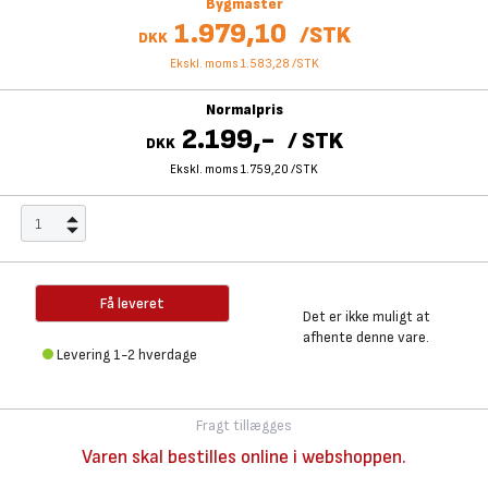
Bygmaster
1.979,10
/
STK
DKK
Ekskl. moms 1.583,28
/
STK
Normalpris
2.199,-
/
STK
DKK
Ekskl. moms 1.759,20
/
STK
Få leveret
Det er ikke muligt at
afhente denne vare.
Levering 1-2 hverdage
Fragt tillægges
Varen skal bestilles online i webshoppen.