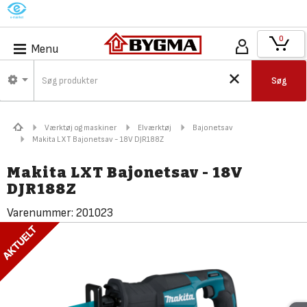
M
0
Menu
Søg
Værktøj og maskiner
Elværktøj
Bajonetsav
Makita LXT Bajonetsav - 18V DJR188Z
Makita LXT Bajonetsav - 18V
DJR188Z
Varenummer:
201023