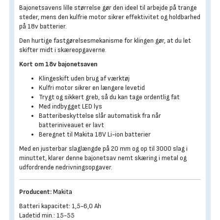
Bajonetsavens lille størrelse gør den ideel til arbejde på trange
steder, mens den kulfrie motor sikrer effektivitet og holdbarhed
på 18v batterier.
Den hurtige fastgørelsesmekanisme for klingen gør, at du let
skifter midt i skæreopgaverne.
Kort om 18v bajonetsaven
Klingeskift uden brug af værktøj
Kulfri motor sikrer en længere levetid
Trygt og sikkert greb, så du kan tage ordentlig fat
Med indbygget LED lys
Batteribeskyttelse slår automatisk fra når
batteriniveauet er lavt
Beregnet til Makita 18V Li-ion batterier
Med en justerbar slaglængde på 20 mm og op til 3000 slag i
minuttet, klarer denne bajonetsav nemt skæring i metal og
udfordrende nedrivningsopgaver.
Producent:
Makita
Batteri kapacitet: 1,5-6,0 Ah
Ladetid min.: 15-55