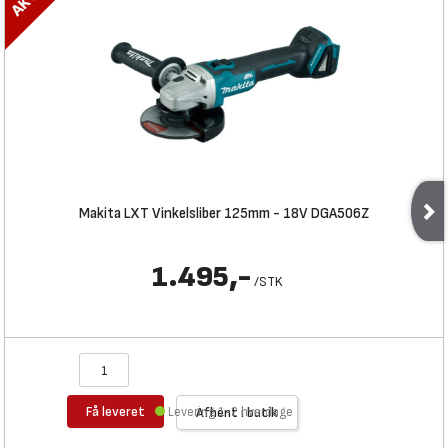
Makita LXT Vinkelsliber 125mm - 18V DGA506Z
1.495,-
/
STK
Få leveret
Levering 1-2 hverdage
Afhent i butik