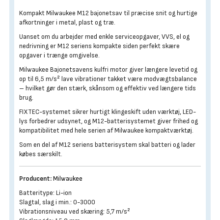
Kompakt Milwaukee M12 bajonetsav til præcise snit og hurtige
afkortninger i metal, plast og træ.
Uanset om du arbejder med enkle serviceopgaver, VVS, el og
nedrivning er M12 seriens kompakte siden perfekt skære
opgaver i trænge omgivelse.
Milwaukee Bajonetsavens kulfri motor giver længere levetid og
op til 6,5 m/s² lave vibrationer takket være modvægtsbalance
– hvilket gør den stærk, skånsom og effektiv ved længere tids
brug.
FIXTEC-systemet sikrer hurtigt klingeskift uden værktøj, LED-
lys forbedrer udsynet, og M12-batterisystemet giver frihed og
kompatibilitet med hele serien af Milwaukee kompaktværktøj.
Som en del af M12 seriens batterisystem skal batteri og lader
købes særskilt.
Producent:
Milwaukee
Batteritype: Li-ion
Slagtal, slag i min.: 0-3000
Vibrationsniveau ved skæring: 5,7 m/s²