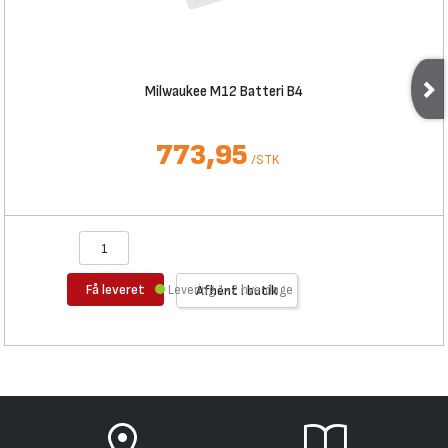
Milwaukee M12 Batteri B4
773,95
/
STK
Få leveret
Levering 1-2 hverdage
Afhent i butik