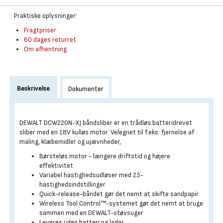
Praktiske oplysninger:
Fragtpriser
60 dages returret
Om afhentning
Beskrivelse
Dokumenter
DEWALT DCW220N-XJ båndsliber er en trådløs batteridrevet
sliber med en 18V kulløs motor. Velegnet til f.eks. fjernelse af
maling, klæbemidler og ujævnheder,
Børsteløs motor - længere driftstid og højere
effektivitet
Variabel hastighedsudløser med 25-
hastighedsindstillinger
Quick-release-båndet gør det nemt at skifte sandpapir
Wireless Tool Control™-systemet gør det nemt at bruge
sammen med en DEWALT-støvsuger
Leveres uden batteri og lader