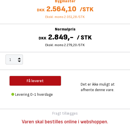
Bygmaster
2.564,10
/
STK
DKK
Ekskl. moms 2.051,28
/
STK
Normalpris
2.849,-
/
STK
DKK
Ekskl. moms 2.279,20
/
STK
Få leveret
Det er ikke muligt at
afhente denne vare.
Levering 0-1 hverdage
Fragt tillægges
Varen skal bestilles online i webshoppen.