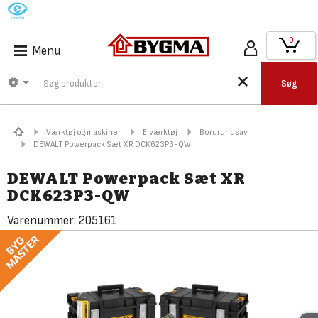
M
0
Menu
Søg
Værktøj og maskiner
Elværktøj
Bordrundsav
DEWALT Powerpack Sæt XR DCK623P3-QW
DEWALT Powerpack Sæt XR
DCK623P3-QW
Varenummer:
205161