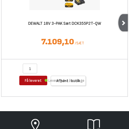
DEWALT 18V 3-PAK Sæt DCK355P2T-QW
7.109,10
/
SÆT
Få leveret
Levering 0-1 hverdage
Afhent i butik