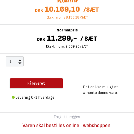
Bygmaster
10.169,10
/
SÆT
DKK
Ekskl. moms 8.135,28
/
SÆT
Normalpris
11.299,-
/
SÆT
DKK
Ekskl. moms 9.039,20
/
SÆT
Få leveret
Det er ikke muligt at
afhente denne vare.
Levering 0-1 hverdage
Fragt tillægges
Varen skal bestilles online i webshoppen.