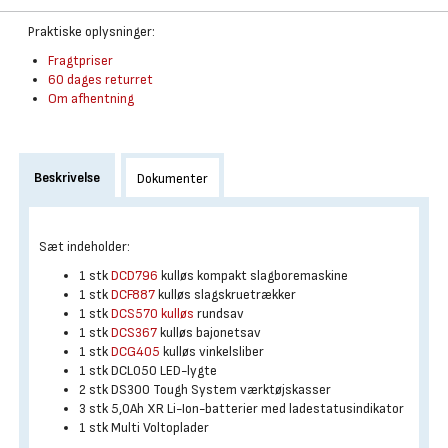
Praktiske oplysninger:
Fragtpriser
60 dages returret
Om afhentning
Beskrivelse
Dokumenter
Sæt indeholder:
1 stk
DCD796
kulløs kompakt slagboremaskine
1 stk
DCF887
kulløs slagskruetrækker
1 stk
DCS570 kulløs
rundsav
1 stk
DCS367
kulløs bajonetsav
1 stk
DCG405
kulløs vinkelsliber
1 stk DCL050 LED-lygte
2 stk DS300 Tough System værktøjskasser
3 stk 5,0Ah XR Li-Ion-batterier med ladestatusindikator
1 stk Multi Voltoplader