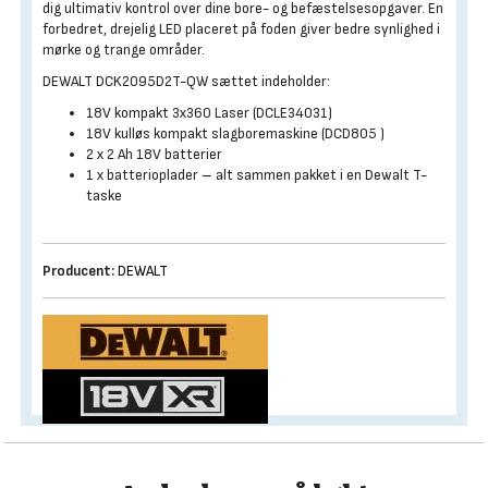
dig ultimativ kontrol over dine bore- og befæstelsesopgaver. En
forbedret, drejelig LED placeret på foden giver bedre synlighed i
mørke og trange områder.
DEWALT DCK2095D2T-QW sættet indeholder:
18V kompakt 3x360 Laser (DCLE34031)
18V kulløs kompakt slagboremaskine (DCD805 )
2 x 2 Ah 18V batterier
1 x batterioplader – alt sammen pakket i en Dewalt T-
taske
Producent:
DEWALT