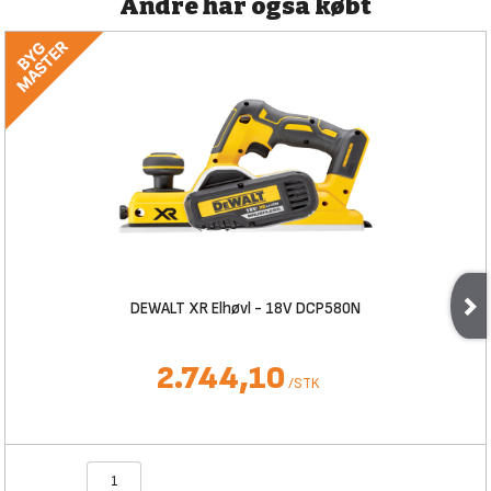
Andre har også købt
DEWALT XR Elhøvl - 18V DCP580N
2.744,10
/
STK