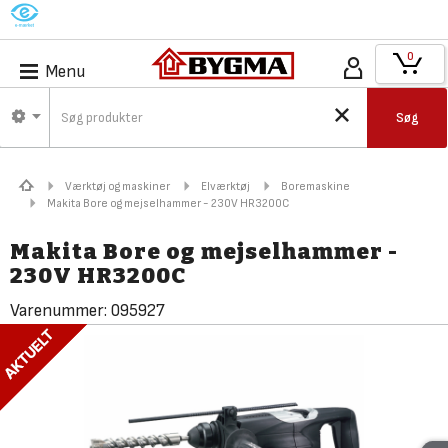
M
0
Menu
Søg
Værktøj og maskiner
Elværktøj
Boremaskine
Makita Bore og mejselhammer - 230V HR3200C
Makita Bore og mejselhammer -
230V HR3200C
Varenummer:
095927