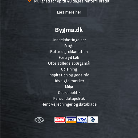
Mulighed for op til 40 dages rentefri kredit
Læs mere her
Bygma.dk
Handelsbetingelser
Fragt
Retur og reklamation
Fortryd køb
Ofte stillede spørgsmål
Udlejning
Inspiration og gode råd
Udvalgte mærker
Miljø
Cookiepolitik
Persondatapolitik
Hent vejledninger og datablade