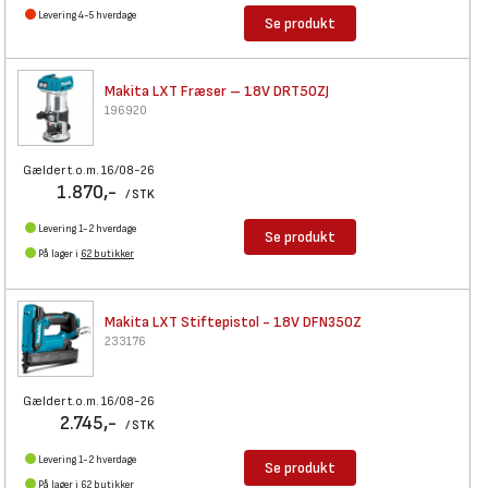
Levering 4-5 hverdage
Se produkt
Makita LXT Fræser – 18V
DRT50ZJ
196920
Gælder t.o.m. 16/08-26
1.870,-
/ STK
Levering 1-2 hverdage
Se produkt
På lager i
62 butikker
Makita LXT Stiftepistol - 18V
DFN350Z
233176
Gælder t.o.m. 16/08-26
2.745,-
/ STK
Levering 1-2 hverdage
Se produkt
På lager i
62 butikker