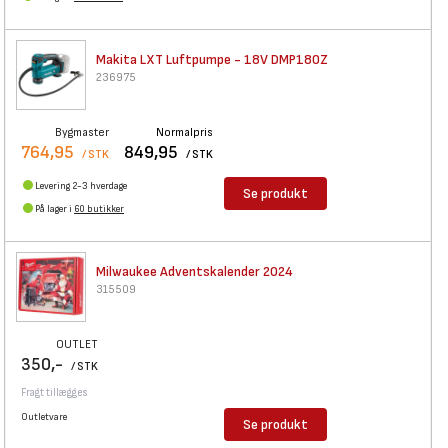
Makita LXT Luftpumpe - 18V
DMP180Z
236975
Bygmaster
Normalpris
764,95
849,95
/ STK
/ STK
Levering 2-3 hverdage
Se produkt
På lager i
60 butikker
Milwaukee Adventskalender 2024
315509
OUTLET
350,-
/ STK
Fragt tillægges
Outletvare
Se produkt