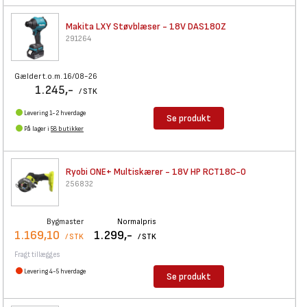
Makita LXY Støvblæser - 18V
DAS180Z
291264
Gælder t.o.m. 16/08-26
1.245,-
/ STK
Levering 1-2 hverdage
Se produkt
På lager i
58 butikker
Ryobi ONE+ Multiskærer - 18V
HP RCT18C-0
256832
Bygmaster
Normalpris
1.169,10
1.299,-
/ STK
/ STK
Fragt tillægges
Levering 4-5 hverdage
Se produkt