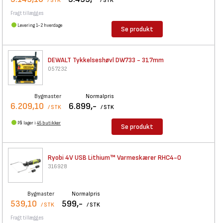
/ STK
/ STK
Fragt tillægges
Levering 1-2 hverdage
Se produkt
DEWALT Tykkelseshøvl DW733 -
317mm
057232
Bygmaster
Normalpris
6.209,10
6.899,-
/ STK
/ STK
På lager i
45 butikker
Se produkt
Ryobi 4V USB Lithium™
Varmeskærer RHC4-0
316928
Bygmaster
Normalpris
539,10
599,-
/ STK
/ STK
Fragt tillægges