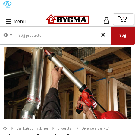
M
0
Menu
Søg
Værktøj og maskiner
Elværktøj
Diverse elværktøj