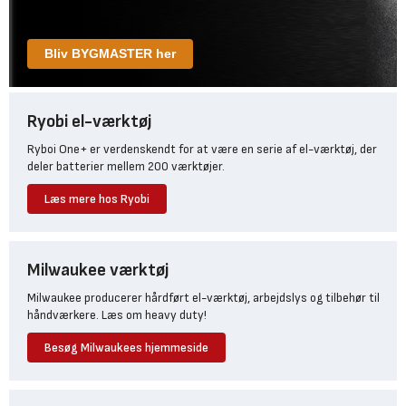
Bliv BYGMASTER her
Ryobi el-værktøj
Ryboi One+ er verdenskendt for at være en serie af el-værktøj, der
deler batterier mellem 200 værktøjer.
Læs mere hos Ryobi
Milwaukee værktøj
Milwaukee producerer hårdført el-værktøj, arbejdslys og tilbehør til
håndværkere. Læs om heavy duty!
Besøg Milwaukees hjemmeside