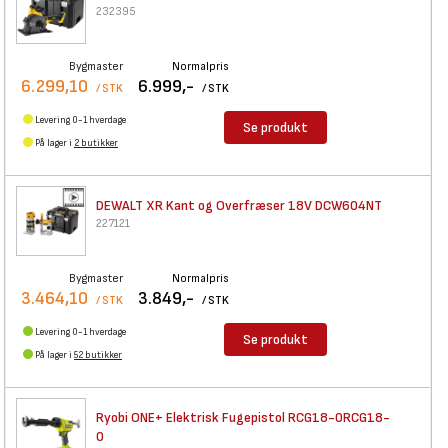
232395
Bygmaster
Normalpris
6.299,10
6.999,-
/ STK
/ STK
Levering 0-1 hverdage
Se produkt
På lager i
2 butikker
DEWALT XR Kant og Overfræser
18V DCW604NT
227121
Bygmaster
Normalpris
3.464,10
3.849,-
/ STK
/ STK
Levering 0-1 hverdage
Se produkt
På lager i
52 butikker
Ryobi ONE+ Elektrisk
Fugepistol RCG18-0RCG18-
0