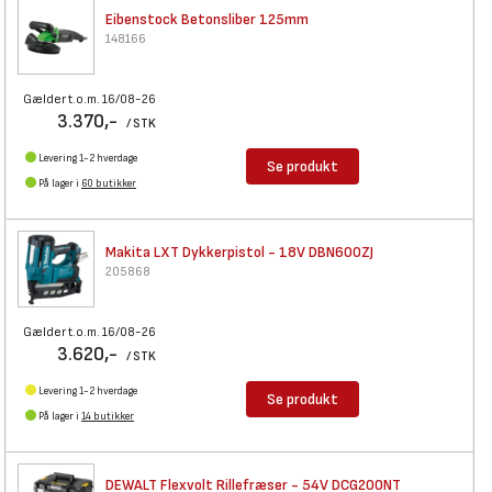
Eibenstock Betonsliber 125mm
148166
Gælder t.o.m. 16/08-26
3.370,-
/ STK
Levering 1-2 hverdage
Se produkt
På lager i
60 butikker
Makita LXT Dykkerpistol - 18V
DBN600ZJ
205868
Gælder t.o.m. 16/08-26
3.620,-
/ STK
Levering 1-2 hverdage
Se produkt
På lager i
14 butikker
DEWALT Flexvolt Rillefræser -
54V DCG200NT