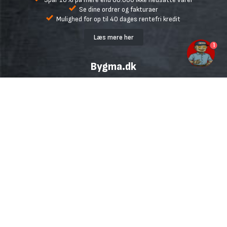
Se dine ordrer og fakturaer
Mulighed for op til 40 dages rentefri kredit
Læs mere her
1
Bygma.dk
Handelsbetingelser
Fragt
Retur og reklamation
Fortryd køb
Ofte stillede spørgsmål
Udlejning
Inspiration og gode råd
Udvalgte mærker
Miljø
Cookiepolitik
Persondatapolitik
Hent vejledninger og datablade