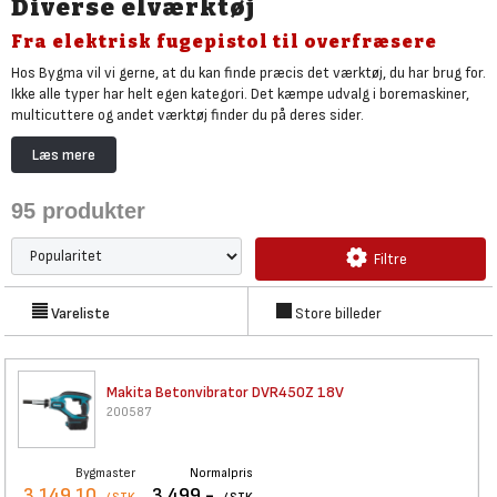
Diverse elværktøj
Fra elektrisk fugepistol til overfræsere
Hos Bygma vil vi gerne, at du kan finde præcis det værktøj, du har brug for.
Ikke alle typer har helt egen kategori. Det kæmpe udvalg i boremaskiner,
multicuttere og andet værktøj finder du på deres sider.
Under diverse el-værktøj finder du bl.a. polérmaskiner, spånblæsere,
Læs mere
multiværktøj og overfræsere. Og en masse andet værktøj, der gør
forskellige arbejdsopgaver meget nemmere.
95
produkter
Savner du noget bestemt? Besøg din lokale Bygma
Er der er vigtigt el-værktøj du savner?
Besøg din lokale Bygma
og kig i det
Filtre
store udvalg fra DeWALT, Makita, Ryobi og Milwaukee.
Vareliste
Store billeder
Makita Betonvibrator DVR450Z
18V
200587
Bygmaster
Normalpris
3.149,10
3.499,-