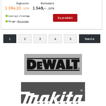
Bygmaster
Normalpris
1.394,10
1.549,-
/ STK
/ STK
Levering 1-2 hverdage
Se produkt
På lager i
58 butikker
1
2
3
4
5
Næste