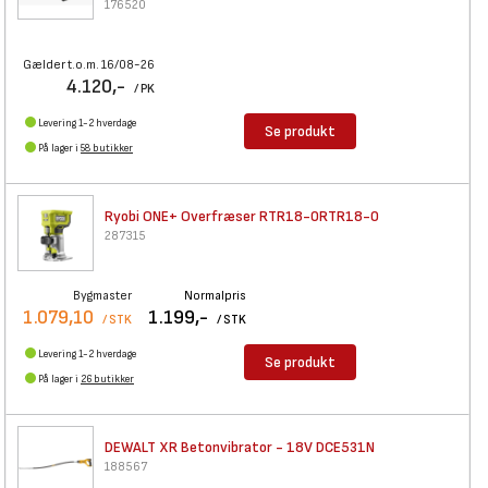
176520
Gælder t.o.m. 16/08-26
4.120,-
/ PK
Levering 1-2 hverdage
Se produkt
På lager i
58 butikker
Ryobi ONE+ Overfræser
RTR18-0RTR18-0
287315
Bygmaster
Normalpris
1.079,10
1.199,-
/ STK
/ STK
Levering 1-2 hverdage
Se produkt
På lager i
26 butikker
DEWALT XR Betonvibrator - 18V
DCE531N
188567