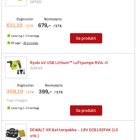
287322
Bygmaster
Normalpris
611,10
679,-
/ STK
/ STK
Levering 1-2 hverdage
Se produkt
På lager i
28 butikker
Ryobi 4V USB Lithium™
Luftpumpe RVI4-0
319059
Bygmaster
Normalpris
359,10
399,-
/ STK
/ STK
Fragt tillægges
Levering 1-2 hverdage
Se produkt
DEWALT XR Batteripakke - 18V
DCB182PAK (10
stk.)