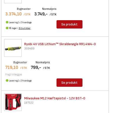
Bygmaster
Normalpris
3.374,10
3.749,-
/ STK
/ STK
Levering 1-2 hverdage
Se produkt
På lager i
15 butikker
Ryobi 4V USB Lithium™
Skraldenøgle RR14W4-0
309489
Bygmaster
Normalpris
719,10
799,-
/ STK
/ STK
Fragt tillægges
Levering 1-2 hverdage
Se produkt
Milwaukee M12 Hæftepistol -
12V BST-0
197522